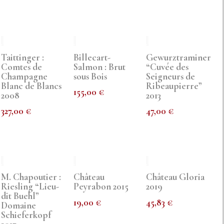
Taittinger :
Billecart-
Gewurztraminer
Comtes de
Salmon : Brut
“Cuvée des
Champagne
sous Bois
Seigneurs de
Blanc de Blancs
Ribeaupierre”
155,00
€
2008
2013
327,00
€
47,00
€
M. Chapoutier :
Château
Château Gloria
Riesling “Lieu-
Peyrabon 2015
2019
dit Buehl”
19,00
€
45,83
€
Domaine
Schieferkopf