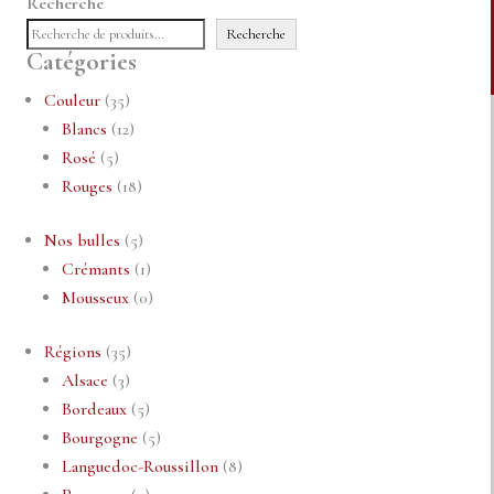
Recherche
Recherche
Catégories
35
Couleur
35
produits
12
Blancs
12
5
produits
Rosé
5
produits
18
Rouges
18
produits
5
Nos bulles
5
produits
1
Crémants
1
produit
0
Mousseux
0
produit
35
Régions
35
3
produits
Alsace
3
produits
5
Bordeaux
5
produits
5
Bourgogne
5
produits
8
Languedoc-Roussillon
8