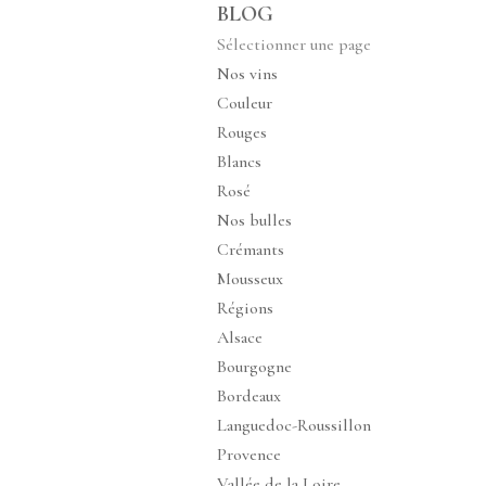
BLOG
Sélectionner une page
Nos vins
Couleur
Rouges
Blancs
Rosé
Nos bulles
Crémants
Mousseux
Régions
Alsace
Bourgogne
Bordeaux
Languedoc-Roussillon
Provence
Vallée de la Loire