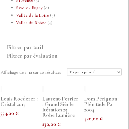
5
produits
Provence
5
produits
0
Savoie - Bugey
0
produit
5
Vallée de la Loire
5
4
produits
Vallée du Rhône
4
produits
Filtrer par tarif
Filtrer par évaluation
Trié
Affichage de 1–12 sur 40 résultats
par
popularité
Louis Roederer :
Laurent-Perrier
Dom Pérignon :
Cristal 2015
: Grand Siècle
Plénitude P2
Itération 25
2004
334,00
€
Robe Lumière
420,00
€
230,00
€