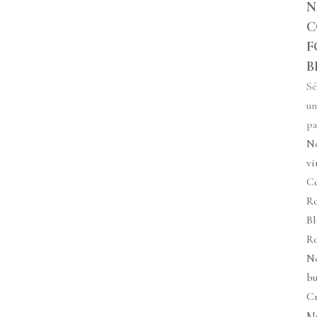
N
C
F
B
Sé
un
pa
N
vi
Co
R
Bl
R
N
bu
C
M