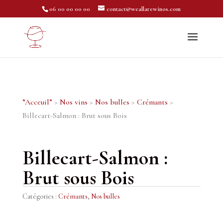
06 00 00 00 00
contact@weallarewinos.com
”Acceuil”
>
Nos vins
>
Nos bulles
>
Crémants
>
Billecart-Salmon : Brut sous Bois
Billecart-Salmon :
Brut sous Bois
Catégories :
Crémants
,
Nos bulles