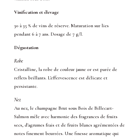
Vinification et élevage
30 à 35 % de vins de réserve. Maturation sur lies
pendant 6 à 7 ans. Dosage de 7 g/l.
Dégustation
Robe
Cristalline, la robe de couleur jaune or est parée de
reflets brillants. L'effervescence est délicate et
persistante.
Nez
Au nez, le champagne Brut sous Bois de Billecart-
Salmon mêle avec harmonie des fragrances de fruits
secs, d'agrumes frais et de fruits blancs agrémentées de
notes finement beurrées. Une finesse aromatique qui