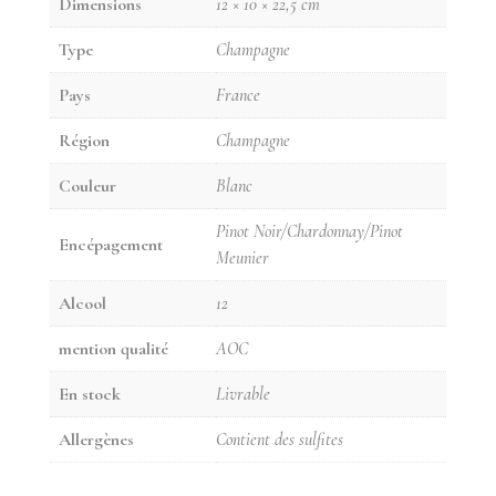
Dimensions
12 × 10 × 22,5 cm
Type
Champagne
Pays
France
Région
Champagne
Couleur
Blanc
Pinot Noir/Chardonnay/Pinot
Encépagement
Meunier
Alcool
12
mention qualité
AOC
En stock
Livrable
Allergènes
Contient des sulfites