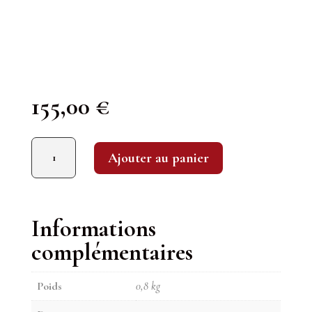
155,00
€
quantité de Billecart-Salmon : Brut sous Bois
Ajouter au panier
Informations
complémentaires
Poids
0,8 kg