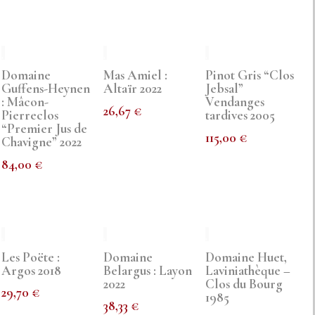
Domaine
Mas Amiel :
Pinot Gris “Clos
Guffens-Heynen
Altaïr 2022
Jebsal”
: Mâcon-
Vendanges
26,67
€
Pierreclos
tardives 2005
“Premier Jus de
115,00
€
Chavigne” 2022
84,00
€
Les Poëte :
Domaine
Domaine Huet,
Argos 2018
Belargus : Layon
Laviniathèque –
2022
Clos du Bourg
29,70
€
1985
38,33
€