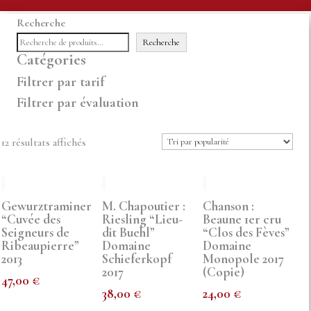
Recherche
Recherche
Catégories
Filtrer par tarif
Filtrer par évaluation
Trié
12 résultats affichés
par
popularité
Gewurztraminer
M. Chapoutier :
Chanson :
“Cuvée des
Riesling “Lieu-
Beaune 1er cru
Seigneurs de
dit Buehl”
“Clos des Fèves”
Ribeaupierre”
Domaine
Domaine
2013
Schieferkopf
Monopole 2017
2017
(Copie)
47,00
€
38,00
€
24,00
€