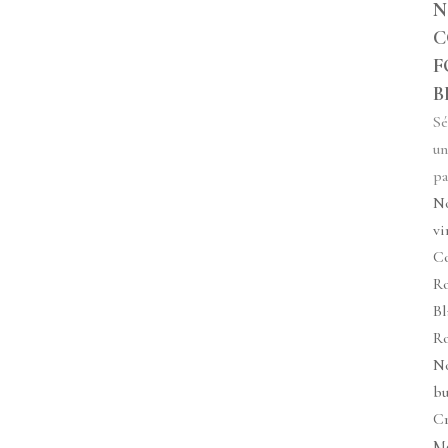
N
C
F
B
Sé
un
pa
N
vi
Co
R
Bl
R
N
bu
C
M