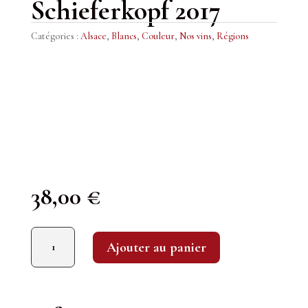
Schieferkopf 2017
Catégories :
Alsace
,
Blancs
,
Couleur
,
Nos vins
,
Régions
38,00
€
quantité de M. Chapoutier : Riesling "Lieu-dit Buehl" Domaine Schieferkopf 2017
Ajouter au panier