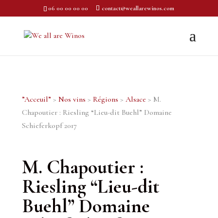
06 00 00 00 00
contact@weallarewinos.com
”Acceuil”
>
Nos vins
>
Régions
>
Alsace
> M.
Chapoutier : Riesling “Lieu-dit Buehl” Domaine
Schieferkopf 2017
M. Chapoutier :
Riesling “Lieu-dit
Buehl” Domaine