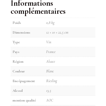
Informations
complémentaires
Poids
0,8 kg
Dimensions
12 × 10 × 22,5 cm
Type
Vin
Pays
France
Région
Alsace
Couleur
Blanc
Encépagement
Riesling
Alcool
13,5
mention qualité
AOC