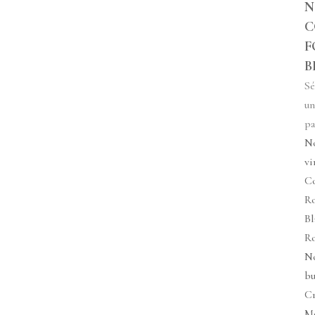
N
C
F
B
Sé
un
pa
N
vi
Co
R
Bl
R
N
bu
C
M