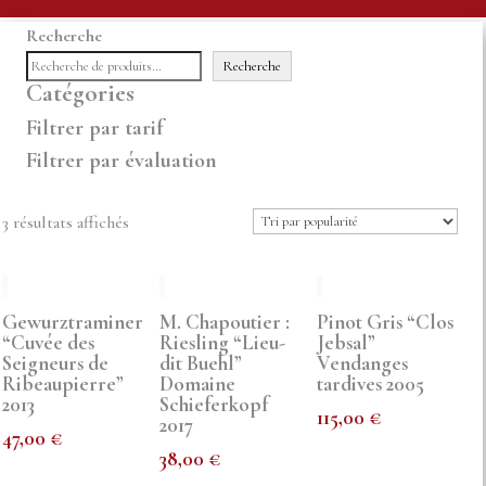
Recherche
Recherche
Catégories
Filtrer par tarif
Filtrer par évaluation
Trié
3 résultats affichés
par
popularité
Gewurztraminer
M. Chapoutier :
Pinot Gris “Clos
“Cuvée des
Riesling “Lieu-
Jebsal”
Seigneurs de
dit Buehl”
Vendanges
Ribeaupierre”
Domaine
tardives 2005
2013
Schieferkopf
115,00
€
2017
47,00
€
38,00
€