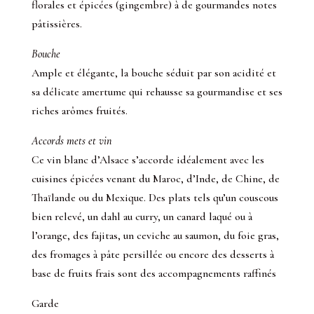
florales et épicées (gingembre) à de gourmandes notes
pâtissières.
Bouche
Ample et élégante, la bouche séduit par son acidité et
sa délicate amertume qui rehausse sa gourmandise et ses
riches arômes fruités.
Accords mets et vin
Ce vin blanc d’Alsace s’accorde idéalement avec les
cuisines épicées venant du Maroc, d’Inde, de Chine, de
Thaïlande ou du Mexique. Des plats tels qu’un couscous
bien relevé, un dahl au curry, un canard laqué ou à
l’orange, des fajitas, un ceviche au saumon, du foie gras,
des fromages à pâte persillée ou encore des desserts à
base de fruits frais sont des accompagnements raffinés
Garde