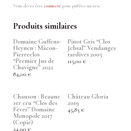
Vous devez être
connecté
pour publier un avis.
Produits similaires
Domaine Guffens-
Pinot Gris “Clos
Heynen : Mâcon-
Jebsal” Vendanges
Pierreclos
tardives 2005
“Premier Jus de
115,00
€
Chavigne” 2022
84,00
€
Chanson : Beaune
Château Gloria
1er cru “Clos des
2019
Fèves” Domaine
45,83
€
Monopole 2017
(Copie)
24,00
€