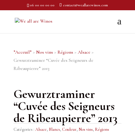
06 00 00 00 00
contact@weallarewinos.com
”Acceuil”
>
Nos vins
>
Régions
>
Alsace
>
Gewurztraminer “Cuvée des Seigneurs de
Ribeaupierre” 2013
Gewurztraminer
“Cuvée des Seigneurs
de Ribeaupierre” 2013
Catégories :
Alsace
,
Blancs
,
Couleur
,
Nos vins
,
Régions