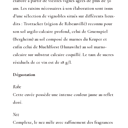
élaboré à partir de vieilles vignes âgées de plus de 50
ans. Les raisins nécessaires à son élaboration sont issus
d’une sélection de vignobles situés sur différents lieux-
dits : Trottacker (région de Ribeauvillé) reconnu pour
son sol argilo-calcaire profond, celui de Gruenspiel
(Bergheim) au sol composé de marnes du Keuper et
enfin celui de Muehlforst (Hunawihr) au sol marno-
calcaire sur substrat calcaire coquillé. Le taux de sucres
résiduels de ce vin est de 18 g/l.
Dégustation
Robe
Cette cuvée possède une intense couleur jaune au reflet
doré.
Nez
Complexe, le nez mêle avec raffinement des fragrances