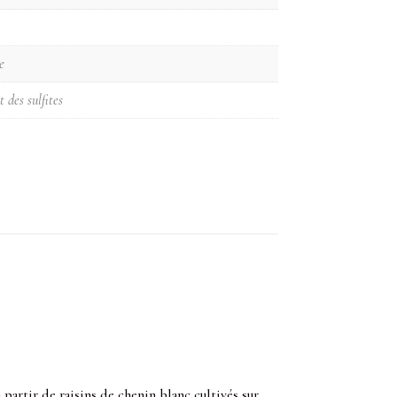
e
 des sulfites
 partir de raisins de chenin blanc cultivés sur