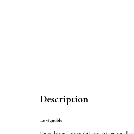
Description
Le vignoble
L'appellation Coteaux du Layon est une appellatio