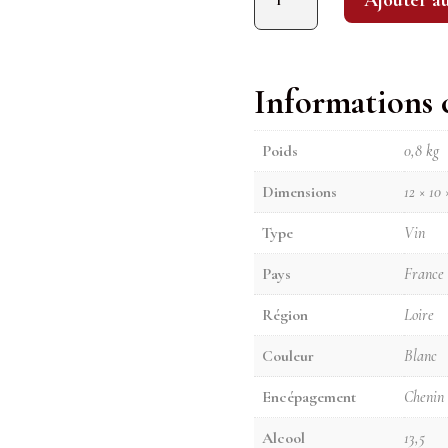
Ajouter a
Informations
Poids
0,8 kg
Dimensions
12 × 10 
Type
Vin
Pays
France
Région
Loire
Couleur
Blanc
Encépagement
Chenin
Alcool
13,5