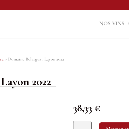
NOS VINS
ire
> Domaine Belargus : Layon 2022
 Layon 2022
38,33
€
quantité de Domaine Belargus : Layon 2022