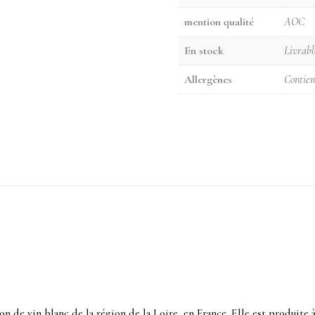
mention qualité
AOC
En stock
Livrabl
Allergènes
Contient
n de vin blanc de la région de la Loire, en France. Elle est produite à