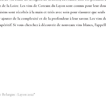
nt de la Loire. Les vins de Coteaux du Layon sont connus pour leur dou
sins sont récoltés à la main et triés avec soin pour s'assurer que seuls 
r ajouter de la complexité et de la profondeur à leur saveur. Les vin
péritif. Si vous cherchez à découvrir de nouveaux vins blancs, l'appel
e Belargus : Layon 2022”