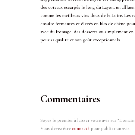
des coteaux escarpés le long du Layon, un afflue
comme les meilleurs vins doux de la Loire. Les rai
ensuite fermentés et élevés en fûts de chêne pou
avec du fromage, des desserts ou simplement en a
pour sa qualité et son goût exceptionnels.
Commentaires
Soyez le premier à laisser votre avis sur “Domain
Vous devez être
connecté
pour publier un avis.