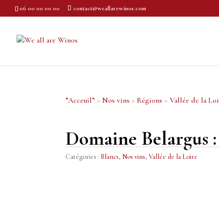
06 00 00 00 00
contact@weallarewinos.com
”Acceuil”
>
Nos vins
>
Régions
>
Vallée de la Lo
Domaine Belargus :
Catégories :
Blancs
,
Nos vins
,
Vallée de la Loire