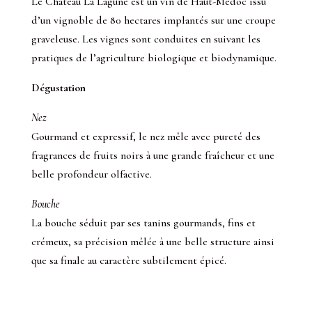
Le Château La Lagune est un vin de Haut-Médoc issu
d’un vignoble de 80 hectares implantés sur une croupe
graveleuse. Les vignes sont conduites en suivant les
pratiques de l’agriculture biologique et biodynamique.
Dégustation
Nez
Gourmand et expressif, le nez mêle avec pureté des
fragrances de fruits noirs à une grande fraîcheur et une
belle profondeur olfactive.
Bouche
La bouche séduit par ses tanins gourmands, fins et
crémeux, sa précision mêlée à une belle structure ainsi
que sa finale au caractère subtilement épicé.