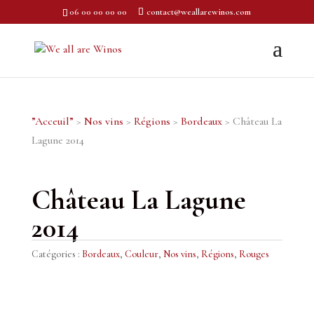
06 00 00 00 00
contact@weallarewinos.com
”Acceuil”
>
Nos vins
>
Régions
>
Bordeaux
> Château La
Lagune 2014
Château La Lagune
2014
Catégories :
Bordeaux
,
Couleur
,
Nos vins
,
Régions
,
Rouges