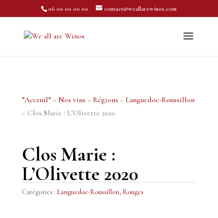
06 00 00 00 00
contact@weallarewinos.com
”Acceuil”
>
Nos vins
>
Régions
>
Languedoc-Roussillon
> Clos Marie : L’Olivette 2020
Clos Marie :
L’Olivette 2020
Catégories :
Languedoc-Roussillon
,
Rouges