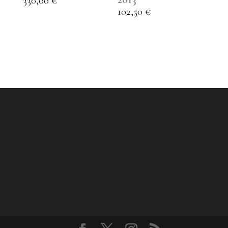
330,00
€
102,50
€