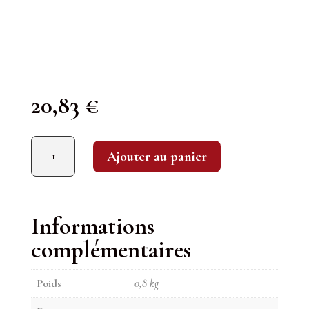
20,83
€
quantité de Clos Marie : L'Olivette 2020
Ajouter au panier
Informations
complémentaires
Poids
0,8 kg