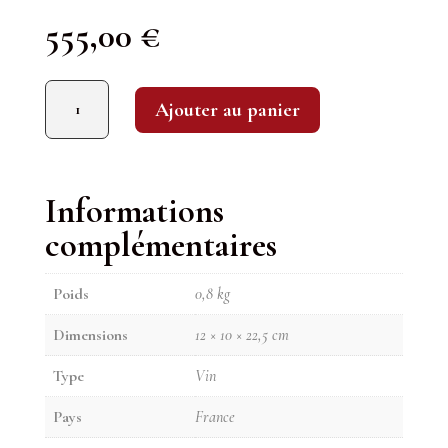
555,00
€
quantité de M. Chapoutier : L'Ermite 2018
Ajouter au panier
Informations
complémentaires
Poids
0,8 kg
Dimensions
12 × 10 × 22,5 cm
Type
Vin
Pays
France