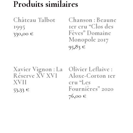
Produits similaires
Château Talbot
Chanson : Beaune
1995
1er cru “Clos des
Fèves” Domaine
330,00
€
Monopole 2017
95,83
€
Xavier Vignon : La
Olivier Leflaive :
Réserve XV XVI
Aloxe-Corton 1er
XVII
cru “Les
Fournières” 2020
53,33
€
76,00
€