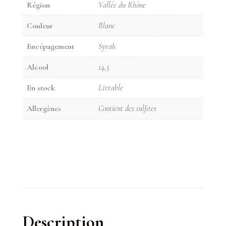
Région
Vallée du Rhône
Couleur
Blanc
Encépagement
Syrah
Alcool
14,5
En stock
Livrable
Allergènes
Contient des sulfites
Description