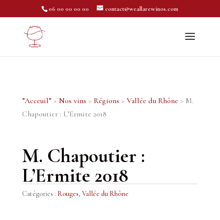
06 00 00 00 00
contact@weallarewinos.com
”Acceuil”
>
Nos vins
>
Régions
>
Vallée du Rhône
> M.
Chapoutier : L’Ermite 2018
M. Chapoutier :
L’Ermite 2018
Catégories :
Rouges
,
Vallée du Rhône