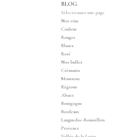
BLOG
Sélectionner une page
Nos vins
Couleur
Rouges
Blancs
Rosé
Nos bulles
Crémants
Mousseux
Régions
Alsace
Bourgogne
Bordeaux
Languedoc-Roussillon
Provence
Vallée de la Loire