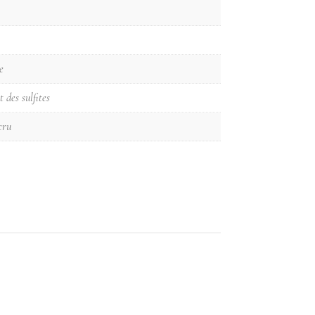
e
 des sulfites
cru