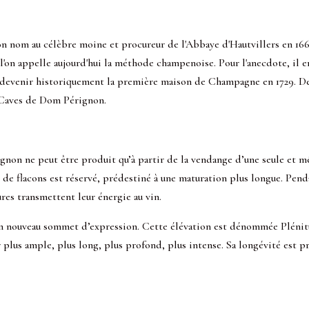
om au célèbre moine et procureur de l'Abbaye d'Hautvillers en 166
l'on appelle aujourd'hui la méthode champenoise. Pour l'anecdote, il
e devenir historiquement la première maison de Champagne en 1729. De
 Caves de Dom Pérignon.
non ne peut être produit qu’à partir de la vendange d’une seule et 
de flacons est réservé, prédestiné à une maturation plus longue. Pend
vures transmettent leur énergie au vin.
 nouveau sommet d’expression. Cette élévation est dénommée Plénitud
plus ample, plus long, plus profond, plus intense. Sa longévité est p