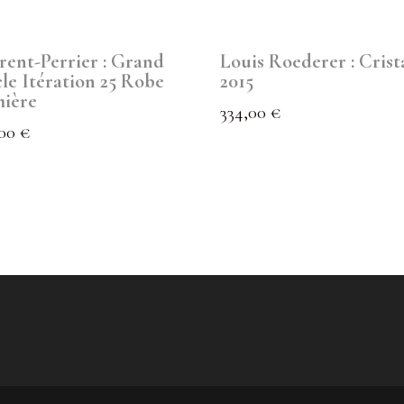
rent-Perrier : Grand
Louis Roederer : Crist
cle Itération 25 Robe
2015
ière
334,00
€
,00
€