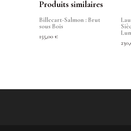
Produits similaires
Billecart-Salmon : Brut
Lau
sous Bois
Siè
Lum
155,00
€
230