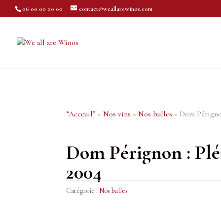
06 00 00 00 00
contact@weallarewinos.com
”Acceuil”
>
Nos vins
>
Nos bulles
> Dom Pérignon
Dom Pérignon : Plé
2004
Catégorie :
Nos bulles