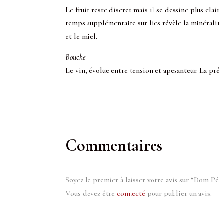
Le fruit reste discret mais il se dessine plus cl
temps supplémentaire sur lies révèle la minérali
et le miel.
Bouche
Le vin, évolue entre tension et apesanteur. La préc
Commentaires
Soyez le premier à laisser votre avis sur “Dom P
Vous devez être
connecté
pour publier un avis.