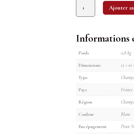
quantité de Dom Pérignon : Plénitude P2 2004
Ajouter a
Informations
Poids
0,8 kg
Dimensions
12 × 10 
Type
Champ
Pays
France
Région
Champ
Couleur
Blanc
Encépagement
Pinot 