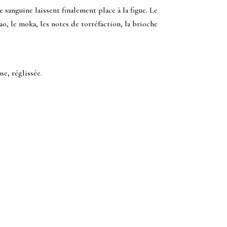
 sanguine laissent finalement place à la figue. Le
o, le moka, les notes de torréfaction, la brioche
se, réglissée.