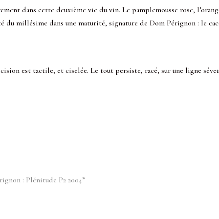
airement dans cette deuxième vie du vin. Le pamplemousse rose, l’orange
té du millésime dans une maturité, signature de Dom Pérignon : le caca
ision est tactile, et ciselée. Le tout persiste, racé, sur une ligne séveu
érignon : Plénitude P2 2004”