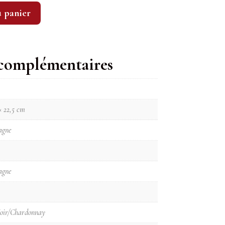
u panier
 complémentaires
× 22,5 cm
agne
agne
Noir/Chardonnay