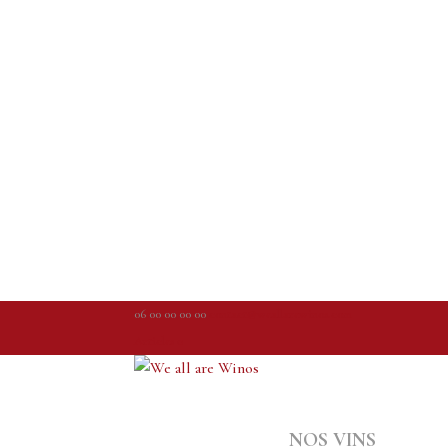
06 00 00 00 00
contact@weallarewinos.com
Articles 0
NOS VINS