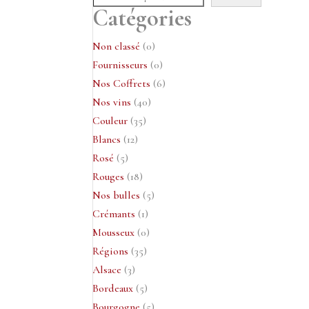
Catégories
0
Non classé
0
produit
0
Fournisseurs
0
produit
6
Nos Coffrets
6
40
produits
Nos vins
40
35
produits
Couleur
35
12
produits
Blancs
12
5
produits
Rosé
5
produits
18
Rouges
18
produits
5
Nos bulles
5
1
produits
Crémants
1
produit
0
Mousseux
0
35
produit
Régions
35
3
produits
Alsace
3
produits
5
Bordeaux
5
produits
5
Bourgogne
5