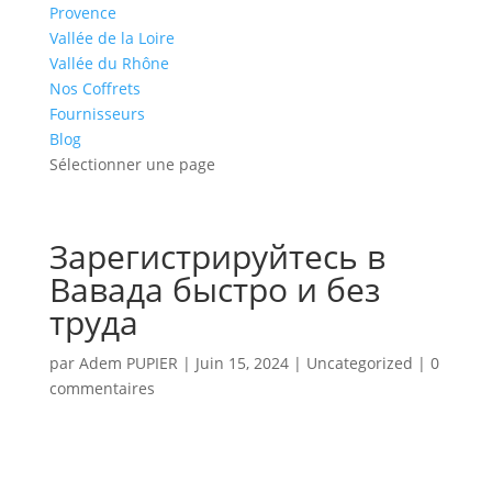
Provence
Vallée de la Loire
Vallée du Rhône
Nos Coffrets
Fournisseurs
Blog
Sélectionner une page
Зарегистрируйтесь в
Вавада быстро и без
труда
par
Adem PUPIER
|
Juin 15, 2024
|
Uncategorized
|
0
commentaires