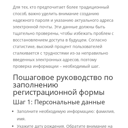
Для тех, кто предпочитает более традиционный
способ, важно уделить внимание созданию
надежного пароля и указанию актуального адреса
электронной почты. Эти данные должны быть
тщательно проверены, чтобы избежать проблем с
восстановлением доступа в будущем. Согласно
статистике, высокий процент пользователей
сталкивается с трудностями из-за неправильно
введенных электронных адресов, поэтому
проверка информации – необходимый шаг.
Пошаговое руководство по
заполнению
регистрационной формы
Шаг 1: Персональные данные
Заполните необходимую информацию: фамилия,
имя.
Укажите дату рождения. Обратите внимание на