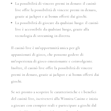
La possibilità di vincere premi in denaro: il casinò
live offre la possibilità di vincere premi in denaro,
grazie ai jackpot e ai bonus offerti dai giochi.
La possibilità di giocare da qualsiasi luogo: il casinò
live è accessibile da qualsiasi luogo, grazie alla
tecnologia di streaming in diretta.
Il casinò live è un’opportunità unica per gli
appassionati di gioco, che possono godere di
un’esperienza di gioco emozionante e coinvolgente.
Inoltre, il casinò live offre la possibilità di vincere
premi in denaro, grazie ai jackpot e ai bonus offerti dai
giochi.
Se sei pronto a scoprire le caratteristiche e i benefici
del casinò live, iscrivetevi alla Winnita Casino e inizia
a giocare con croupier reali e partecipare a giochi dal