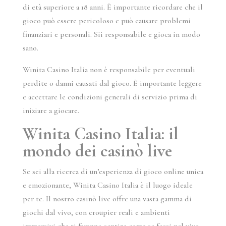
di età superiore a 18 anni. È importante ricordare che il
gioco può essere pericoloso e può causare problemi
finanziari e personali. Sii responsabile e gioca in modo
sano.
Winita Casino Italia non è responsabile per eventuali
perdite o danni causati dal gioco. È importante leggere
e accettare le condizioni generali di servizio prima di
iniziare a giocare.
Winita Casino Italia: il
mondo dei casinò live
Se sei alla ricerca di un’esperienza di gioco online unica
e emozionante, Winita Casino Italia è il luogo ideale
per te. Il nostro casinò live offre una vasta gamma di
giochi dal vivo, con croupier reali e ambienti