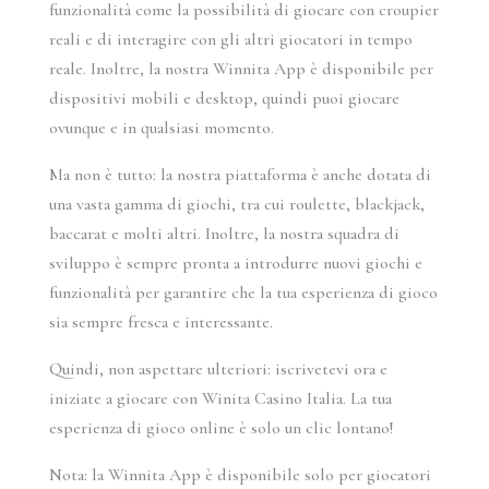
funzionalità come la possibilità di giocare con croupier
reali e di interagire con gli altri giocatori in tempo
reale. Inoltre, la nostra Winnita App è disponibile per
dispositivi mobili e desktop, quindi puoi giocare
ovunque e in qualsiasi momento.
Ma non è tutto: la nostra piattaforma è anche dotata di
una vasta gamma di giochi, tra cui roulette, blackjack,
baccarat e molti altri. Inoltre, la nostra squadra di
sviluppo è sempre pronta a introdurre nuovi giochi e
funzionalità per garantire che la tua esperienza di gioco
sia sempre fresca e interessante.
Quindi, non aspettare ulteriori: iscrivetevi ora e
iniziate a giocare con Winita Casino Italia. La tua
esperienza di gioco online è solo un clic lontano!
Nota: la Winnita App è disponibile solo per giocatori