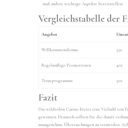
und andere wichtige Aspekte bereitstellen.
Vergleichstabelle der F
Angebot
Umsat
Willkommensbonus
35x
Regelmäßige Promotionen
40x
Treueprogramme
30x
Fazit
Das wildrobin Casino bietet eine Vielzahl von Fr
gewinnen. Dennoch sollten Sie die damit verbu
unangenehme Überraschungen zu vermeiden. Acht