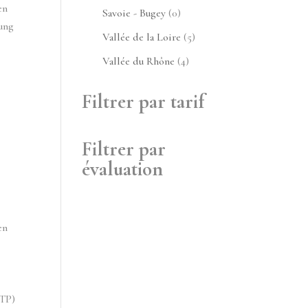
produits
en
0
Savoie - Bugey
0
lung
produit
5
Vallée de la Loire
5
produits
4
Vallée du Rhône
4
produits
Filtrer par tarif
Filtrer par
évaluation
en
RTP)