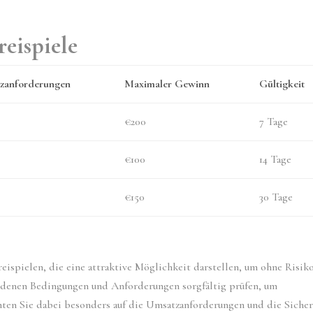
reispiele
zanforderungen
Maximaler Gewinn
Gültigkeit
€200
7 Tage
€100
14 Tage
€150
30 Tage
eispielen, die eine attraktive Möglichkeit darstellen, um ohne Risiko
ndenen Bedingungen und Anforderungen sorgfältig prüfen, um
en Sie dabei besonders auf die Umsatzanforderungen und die Sicher