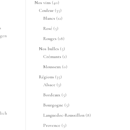
produits
40
Nos vins
40
produits
35
Couleur
35
produits
12
Blancs
12
produits
s
5
Rosé
5
igen
produits
18
Rouges
18
produits
5
Nos bulles
5
produits
1
Crémants
1
produit
0
Mousseux
0
produit
35
Régions
35
3
produits
Alsace
3
produits
5
Bordeaux
5
produits
5
Bourgogne
5
produits
lich
8
Languedoc-Roussillon
8
produits
5
Provence
5