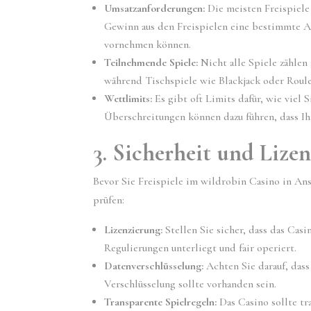
Umsatzanforderungen:
Die meisten Freispiele
Gewinn aus den Freispielen eine bestimmte An
vornehmen können.
Teilnehmende Spiele:
Nicht alle Spiele zählen
während Tischspiele wie Blackjack oder Roule
Wettlimits:
Es gibt oft Limits dafür, wie viel 
Überschreitungen können dazu führen, dass Ih
3. Sicherheit und Lize
Bevor Sie Freispiele im wildrobin Casino in Ans
prüfen:
Lizenzierung:
Stellen Sie sicher, dass das Casi
Regulierungen unterliegt und fair operiert.
Datenverschlüsselung:
Achten Sie darauf, dass
Verschlüsselung sollte vorhanden sein.
Transparente Spielregeln:
Das Casino sollte tr