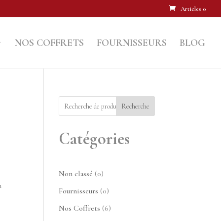
Articles 0
NOS COFFRETS
FOURNISSEURS
BLOG
Recherche
Catégories
0
Non classé
0
h
produit
0
Fournisseurs
0
produit
6
Nos Coffrets
6