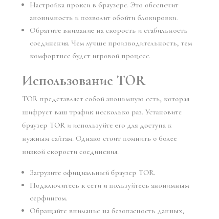
Настройка прокси в браузере. Это обеспечит
анонимность и позволит обойти блокировки.
Обратите внимание на скорость и стабильность
соединения. Чем лучше производительность, тем
комфортнее будет игровой процесс.
Использование TOR
TOR представляет собой анонимную сеть, которая
шифрует ваш трафик несколько раз. Установите
браузер TOR и используйте его для доступа к
нужным сайтам. Однако стоит помнить о более
низкой скорости соединения.
Загрузите официальный браузер TOR.
Подключитесь к сети и пользуйтесь анонимным
серфингом.
Обращайте внимание на безопасность данных,