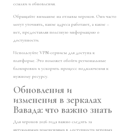
ссылки и обновления.
Обращайте внимание на отзывы игроков. Они часто
могут уточнять, какие адреса работают, а какие –
нет, предоставляя полезную информацию о
доступности.
Используйте VPN-сервисы для доступа к
платформе. Это поможет обойти региональные
блокировки и ускорить процесс подключения к
нужному ресурсу.
Обновления и
изменения в зеркалах
Вавада: что важно знать
Для игроков 2026 года важно следить за
актуальными изменениями в доступности игровых