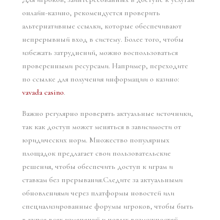
онлайн-казино, рекомендуется проверить
альтернативные ссылки, которые обеспечивают
непрерывный вход в систему. Более того, чтобы
избежать затруднений, можно воспользоваться
проверенными ресурсами. Например, переходите
по ссылке для получения информации о казино:
vavada casino
.
Важно регулярно проверять актуальные источники,
так как доступ может меняться в зависимости от
юридических норм. Множество популярных
площадок предлагает свои пользовательские
решения, чтобы обеспечить доступ к играм и
ставкам без прерывания.Следите за актуальными
обновлениями через платформы новостей или
специализированные форумы игроков, чтобы быть
в курсе всех изменений и новых возможностей.