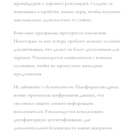
провайдеров с хорошей репутацией. Следите за
новинками и пробуйте новые игры, чтобы получить
максимальное удовольствие от ставок.
Бонусные программы претерпели изменения.
Некоторые из них теперь требуют меньше условий
для активации, что делает их более доступными для
игроков. Рекомендуется ознакомиться с новыми
условиями, чтобы не пропустить выгодные
предложения.
Не забывайте о безопасности. Платформа внедрила
новые протоколы шифрования данных, что
увеличило защиту личной информации
пользователей. Рекомендуется использовать
двухфакторную аутентификацию для
дополнительной безопасности ваших аккаунтов.