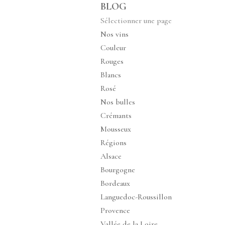
BLOG
Sélectionner une page
Nos vins
Couleur
Rouges
Blancs
Rosé
Nos bulles
Crémants
Mousseux
Régions
Alsace
Bourgogne
Bordeaux
Languedoc-Roussillon
Provence
Vallée de la Loire