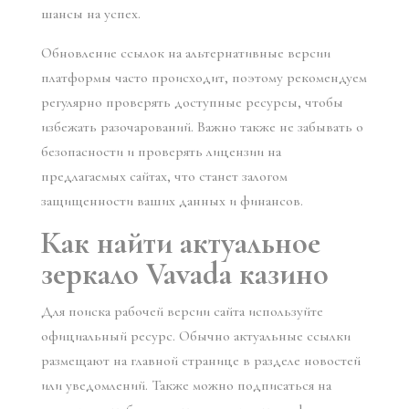
шансы на успех.
Обновление ссылок на альтернативные версии
платформы часто происходит, поэтому рекомендуем
регулярно проверять доступные ресурсы, чтобы
избежать разочарований. Важно также не забывать о
безопасности и проверять лицензии на
предлагаемых сайтах, что станет залогом
защищенности ваших данных и финансов.
Как найти актуальное
зеркало Vavada казино
Для поиска рабочей версии сайта используйте
официальный ресурс. Обычно актуальные ссылки
размещают на главной странице в разделе новостей
или уведомлений. Также можно подписаться на