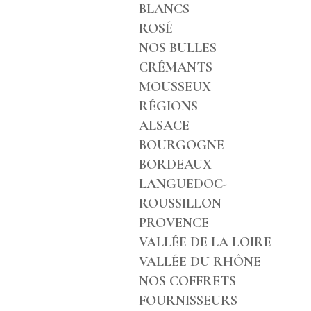
BLANCS
ROSÉ
NOS BULLES
CRÉMANTS
MOUSSEUX
RÉGIONS
ALSACE
BOURGOGNE
BORDEAUX
LANGUEDOC-
ROUSSILLON
PROVENCE
VALLÉE DE LA LOIRE
VALLÉE DU RHÔNE
NOS COFFRETS
FOURNISSEURS