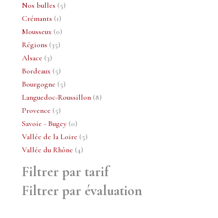
produits
5
Nos bulles
5
1
produits
Crémants
1
produit
0
Mousseux
0
35
produit
Régions
35
3
produits
Alsace
3
produits
5
Bordeaux
5
produits
5
Bourgogne
5
produits
8
Languedoc-Roussillon
8
5
produits
Provence
5
produits
0
Savoie - Bugey
0
produit
5
Vallée de la Loire
5
4
produits
Vallée du Rhône
4
produits
Filtrer par tarif
Filtrer par évaluation