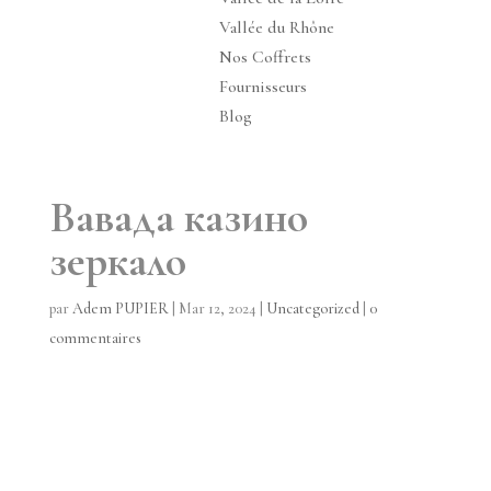
Vallée du Rhône
Nos Coffrets
Fournisseurs
Blog
Вавада казино
зеркало
par
Adem PUPIER
|
Mar 12, 2024
|
Uncategorized
|
0
commentaires