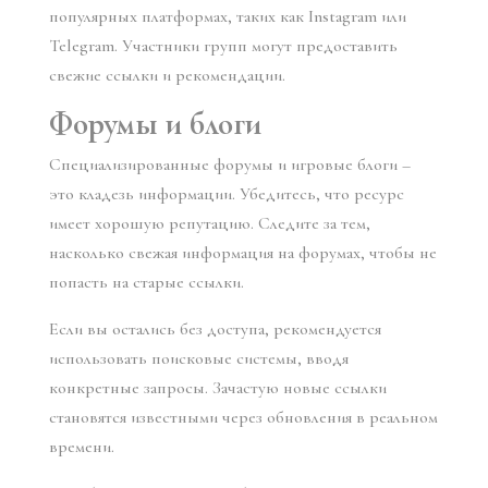
популярных платформах, таких как Instagram или
Telegram. Участники групп могут предоставить
свежие ссылки и рекомендации.
Форумы и блоги
Специализированные форумы и игровые блоги –
это кладезь информации. Убедитесь, что ресурс
имеет хорошую репутацию. Следите за тем,
насколько свежая информация на форумах, чтобы не
попасть на старые ссылки.
Если вы остались без доступа, рекомендуется
использовать поисковые системы, вводя
конкретные запросы. Зачастую новые ссылки
становятся известными через обновления в реальном
времени.