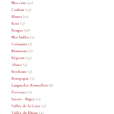
40
produits
Nos vins
40
35
produits
Couleur
35
12
produits
Blancs
12
5
produits
Rosé
5
produits
18
Rouges
18
produits
5
Nos bulles
5
1
produits
Crémants
1
produit
0
Mousseux
0
35
produit
Régions
35
3
produits
Alsace
3
produits
5
Bordeaux
5
produits
5
Bourgogne
5
produits
8
Languedoc-Roussillon
8
5
produits
Provence
5
produits
0
Savoie - Bugey
0
produit
5
Vallée de la Loire
5
4
produits
Vallée du Rhône
4