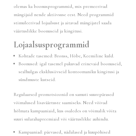
olemas ka boonusprogrammid, mis premeerivad
mängijaid nende aktiivsuse eest. Need programmid
stimuleerivad lojaalsust ja aitavad mängijatel saada
väärtuslikke boonuseid ja kingitusi.
Lojaalsusprogrammid
Kohtade tasemed: Bronss, Hõbe, Keemiline kuld.
Boonused: igal tasemel pakuvad erinevaid boonuseid,
sealhulgas eksklusiivseid kontoomaniku kingitusi ja
sündmuste kutseid.
Regulaarsed promotsioonid on samuti suurepärased
võimalused lisaväärtuste saamiseks. Need võivad
hõlmata kampaaniaid, kus osaledes on võimalik võita
suuri sularahapreemiaid või väärtuslikke auhindu.
Kampaaniad: päevased, nädalased ja kuupõhised