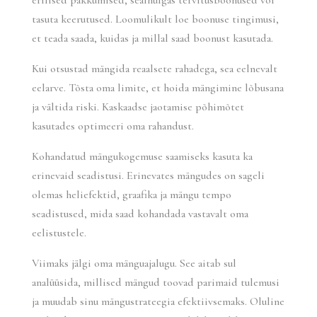
erilised pakkumised, sealhulgas tervitusboonused või
tasuta keerutused. Loomulikult loe boonuse tingimusi,
et teada saada, kuidas ja millal saad boonust kasutada.
Kui otsustad mängida reaalsete rahadega, sea eelnevalt
eelarve. Tõsta oma limite, et hoida mängimine lõbusana
ja vältida riski. Kaskaadse jaotamise põhimõtet
kasutades optimeeri oma rahandust.
Kohandatud mängukogemuse saamiseks kasuta ka
erinevaid seadistusi. Erinevates mängudes on sageli
olemas heliefektid, graafika ja mängu tempo
seadistused, mida saad kohandada vastavalt oma
eelistustele.
Viimaks jälgi oma mänguajalugu. See aitab sul
analüüsida, millised mängud toovad parimaid tulemusi
ja muudab sinu mängustrateegia efektiivsemaks. Oluline