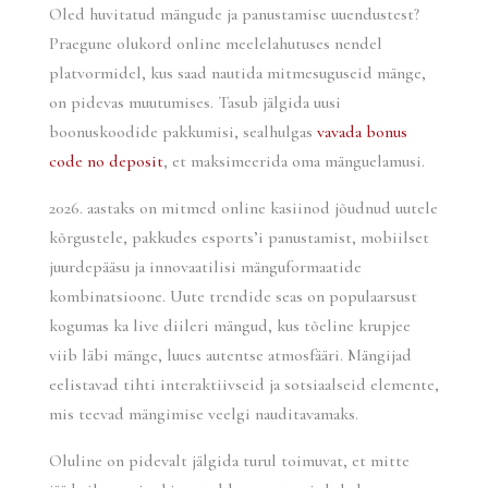
Oled huvitatud mängude ja panustamise uuendustest?
Praegune olukord online meelelahutuses nendel
platvormidel, kus saad nautida mitmesuguseid mänge,
on pidevas muutumises. Tasub jälgida uusi
boonuskoodide pakkumisi, sealhulgas
vavada bonus
code no deposit
, et maksimeerida oma mänguelamusi.
2026. aastaks on mitmed online kasiinod jõudnud uutele
kõrgustele, pakkudes esports’i panustamist, mobiilset
juurdepääsu ja innovaatilisi mänguformaatide
kombinatsioone. Uute trendide seas on populaarsust
kogumas ka live diileri mängud, kus tõeline krupjee
viib läbi mänge, luues autentse atmosfääri. Mängijad
eelistavad tihti interaktiivseid ja sotsiaalseid elemente,
mis teevad mängimise veelgi nauditavamaks.
Oluline on pidevalt jälgida turul toimuvat, et mitte