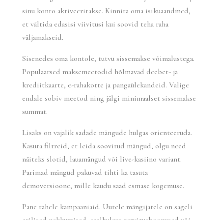
sinu konto aktiveeritakse. Kinnita oma isikuaandmed,
et vältida edasisi viivitusi kui soovid teha raha
väljamakseid.
Sisenedes oma kontole, tutvu sissemakse võimalustega.
Populaarsed maksemeetodid hõlmavad deebet- ja
krediitkaarte, e-rahakotte ja pangaülekandeid. Valige
endale sobiv meetod ning jälgi minimaalset sissemakse
summat.
Lisaks on vajalik sadade mängude hulgas orienteeruda.
Kasuta filtreid, et leida soovitud mängud, olgu need
näiteks slotid, lauamängud või live-kasiino variant.
Parimad mängud pakuvad tihti ka tasuta
demoversioone, mille kaudu saad esmase kogemuse.
Pane tähele kampaaniaid. Uutele mängijatele on sageli