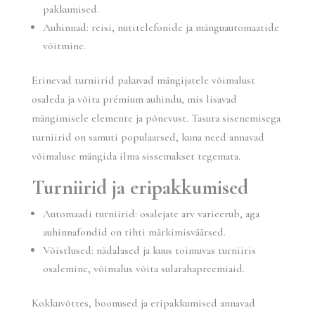
pakkumised.
Auhinnad: reisi, nutitelefonide ja mänguautomaatide
võitmine.
Erinevad turniirid pakuvad mängijatele võimalust
osaleda ja võita prémium auhindu, mis lisavad
mängimisele elemente ja põnevust. Tasuta sisenemisega
turniirid on samuti populaarsed, kuna need annavad
võimaluse mängida ilma sissemakset tegemata.
Turniirid ja eripakkumised
Automaadi turniirid: osalejate arv varieerub, aga
auhinnafondid on tihti märkimisväärsed.
Võistlused: nädalased ja kuus toimuvas turniiris
osalemine, võimalus võita sularahapreemiaid.
Kokkuvõttes, boonused ja eripakkumised annavad