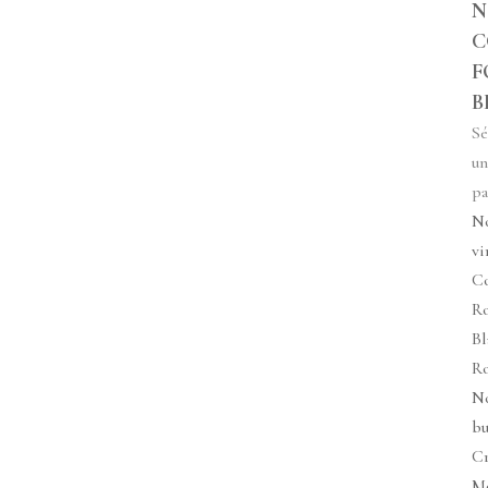
N
C
F
B
Sé
un
pa
N
vi
Co
R
Bl
R
N
bu
C
M