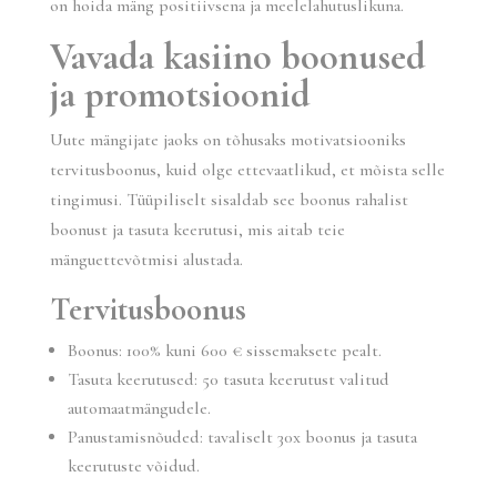
on hoida mäng positiivsena ja meelelahutuslikuna.
Vavada kasiino boonused
ja promotsioonid
Uute mängijate jaoks on tõhusaks motivatsiooniks
tervitusboonus, kuid olge ettevaatlikud, et mõista selle
tingimusi. Tüüpiliselt sisaldab see boonus rahalist
boonust ja tasuta keerutusi, mis aitab teie
mänguettevõtmisi alustada.
Tervitusboonus
Boonus: 100% kuni 600 € sissemaksete pealt.
Tasuta keerutused: 50 tasuta keerutust valitud
automaatmängudele.
Panustamisnõuded: tavaliselt 30x boonus ja tasuta
keerutuste võidud.