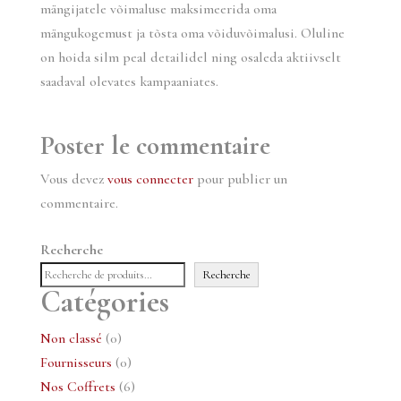
mängijatele võimaluse maksimeerida oma
mängukogemust ja tõsta oma võiduvõimalusi. Oluline
on hoida silm peal detailidel ning osaleda aktiivselt
saadaval olevates kampaaniates.
Poster le commentaire
Vous devez
vous connecter
pour publier un
commentaire.
Recherche
Recherche
Catégories
0
Non classé
0
produit
0
Fournisseurs
0
produit
6
Nos Coffrets
6