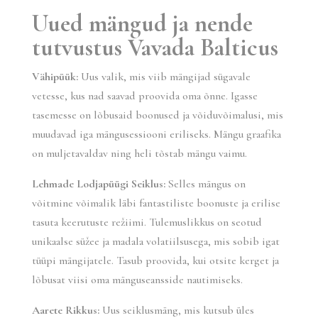
Uued mängud ja nende
tutvustus Vavada Balticus
Vähipüük:
Uus valik, mis viib mängijad sügavale
vetesse, kus nad saavad proovida oma õnne. Igasse
tasemesse on lõbusaid boonused ja võiduvõimalusi, mis
muudavad iga mängusessiooni eriliseks. Mängu graafika
on muljetavaldav ning heli tõstab mängu vaimu.
Lehmade Lodjapüügi Seiklus:
Selles mängus on
võitmine võimalik läbi fantastiliste boonuste ja erilise
tasuta keerutuste režiimi. Tulemuslikkus on seotud
unikaalse süžee ja madala volatiilsusega, mis sobib igat
tüüpi mängijatele. Tasub proovida, kui otsite kerget ja
lõbusat viisi oma mänguseansside nautimiseks.
Aarete Rikkus:
Uus seiklusmäng, mis kutsub üles