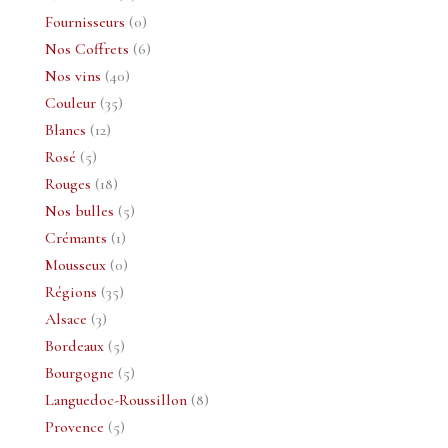
produit
0
Fournisseurs
0
produit
6
Nos Coffrets
6
40
produits
Nos vins
40
35
produits
Couleur
35
12
produits
Blancs
12
5
produits
Rosé
5
produits
18
Rouges
18
produits
5
Nos bulles
5
1
produits
Crémants
1
produit
0
Mousseux
0
35
produit
Régions
35
3
produits
Alsace
3
produits
5
Bordeaux
5
produits
5
Bourgogne
5
produits
8
Languedoc-Roussillon
8
5
produits
Provence
5