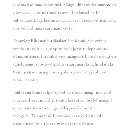
leidma kadunud varandusi. Mängu dünaamika suurendab
põnevust, kuna mitmed tasemed pakuvad erilisi
väljakutseid. Iga keerutusega avanevad uued võimalused,
mis võivad tuua suuremaid võite.
Proovige Rikkuse Radiaalset Versiooni:
See erinev
versioon toob juurde spinningu ja võitudega seotud
dünaamilisuse. Interaktiivne mängustiil hoiab mängijate
tähelepanu ja loob võimalusi suuremateks auhindadeks.
Saate nautida mängu, mis pakub põnevat ja lõbusat
viisi, et võita.
Jõuluvana Suutsu:
Igal talvel esitletav mäng, mis toob
magusaid preemiaid ja tasuta keerutusi. Sellel mängul
on samuti atraktiivne graafika ja seda on lihtne
mängida. Täiendavad boonused seisavad varakult
käeulatuses, mis tõstab mängu intensiivsust.