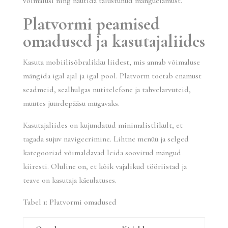
võimalusi ning nautida täiustunud mänguelamust.
Platvormi peamised
omadused ja kasutajaliides
Kasuta mobiilisõbralikku liidest, mis annab võimaluse
mängida igal ajal ja igal pool. Platvorm toetab enamust
seadmeid, sealhulgas nutitelefone ja tahvelarvuteid,
muutes juurdepääsu mugavaks.
Kasutajaliides on kujundatud minimalistlikult, et
tagada sujuv navigeerimine. Lihtne menüü ja selged
kategooriad võimaldavad leida soovitud mängud
kiiresti. Oluline on, et kõik vajalikud tööriistad ja
teave on kasutaja käeulatuses.
Tabel 1: Platvormi omadused