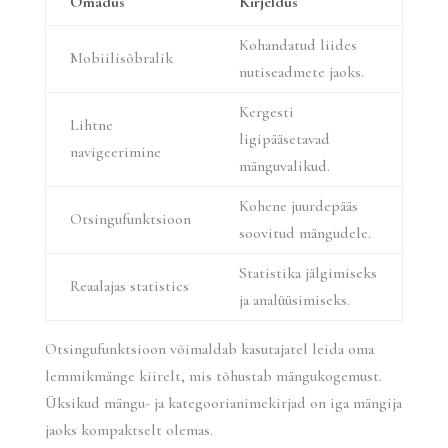
Omadus
Kirjeldus
Kohandatud liides
Mobiilisõbralik
nutiseadmete jaoks.
Kergesti
Lihtne
ligipääsetavad
navigeerimine
mänguvalikud.
Kohene juurdepääs
Otsingufunktsioon
soovitud mängudele.
Statistika jälgimiseks
Reaalajas statistics
ja analüüsimiseks.
Otsingufunktsioon võimaldab kasutajatel leida oma
lemmikmänge kiirelt, mis tõhustab mängukogemust.
Üksikud mängu- ja kategoorianimekirjad on iga mängija
jaoks kompaktselt olemas.