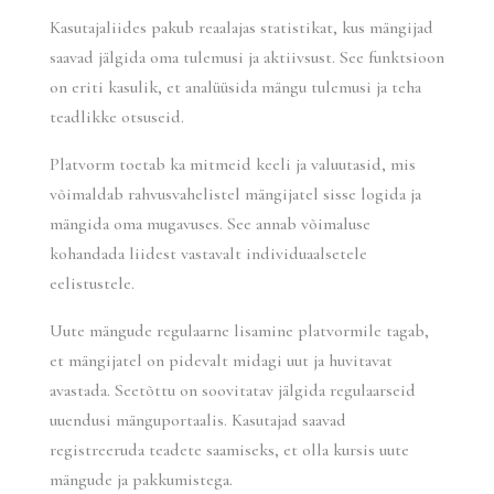
Kasutajaliides pakub reaalajas statistikat, kus mängijad
saavad jälgida oma tulemusi ja aktiivsust. See funktsioon
on eriti kasulik, et analüüsida mängu tulemusi ja teha
teadlikke otsuseid.
Platvorm toetab ka mitmeid keeli ja valuutasid, mis
võimaldab rahvusvahelistel mängijatel sisse logida ja
mängida oma mugavuses. See annab võimaluse
kohandada liidest vastavalt individuaalsetele
eelistustele.
Uute mängude regulaarne lisamine platvormile tagab,
et mängijatel on pidevalt midagi uut ja huvitavat
avastada. Seetõttu on soovitatav jälgida regulaarseid
uuendusi mänguportaalis. Kasutajad saavad
registreeruda teadete saamiseks, et olla kursis uute
mängude ja pakkumistega.