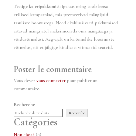
Testige ka eripakkumisi:
Iga uus mäng toob kaasa
erilised kampaaniad, mis premeerivad mängijaid
tasuliste boonustega. Need eksklusiivsed pakkumised
aitavad mängijatel maksimeerida oma mänguaega ja
võiduvõimalusi. Aeg-ajalt on ka õnnelike loosimiste
võimalus, nii et jälgige kindlasti viimaseid teateid.
Poster le commentaire
Vous devez
vous connecter
pour publier un
commentaire.
Recherche
Recherche
Catégories
0
Non classé
0