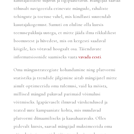
kasutajaliidese sujuvus ja ligipääsetavus. Mängijad saavad
tõhusalt navigeerida erinevate mängude, rahaliste
tehingute ja toetuse vahel, mis kindlasti suurendab
kasutajakogemust. Samuti on oluline olla kursis
teenusepakkuja uutega, et mitte jääda ilma rikkalikest
boonustest ja hüvedest, mis on kergesti saadaval
kõigile, kes võtavad hoogsalt osa. Täiendavate
informatsioonide saamiseks vaata
vavada eesti
.
Oma mängustrateegiate kohandamine ning platvormi
statistika ja trendide jälgimine aitab mängijatel mitte
ainult optimeerida oma tulemusi, vaid ka mõista,
millised mängud pakuvad parimaid võimalusi
võitmiseks. Igapäevaselt ilmuvad värskendused ja
teated uute kampaaniate kohta, mis muudavad
platvormi dünaamiliseks ja kaasahaaravaks. Olles
pidevalt kursis, saavad mängijad maksimeerida oma