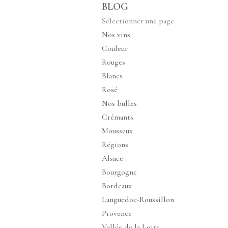
BLOG
Sélectionner une page
Nos vins
Couleur
Rouges
Blancs
Rosé
Nos bulles
Crémants
Mousseux
Régions
Alsace
Bourgogne
Bordeaux
Languedoc-Roussillon
Provence
Vallée de la Loire