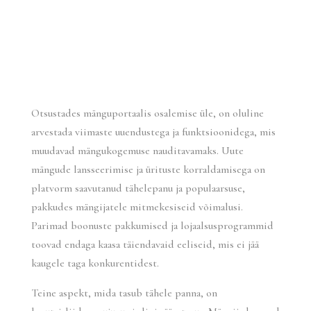
Otsustades mänguportaalis osalemise üle, on oluline
arvestada viimaste uuendustega ja funktsioonidega, mis
muudavad mängukogemuse nauditavamaks. Uute
mängude lansseerimise ja ürituste korraldamisega on
platvorm saavutanud tähelepanu ja populaarsuse,
pakkudes mängijatele mitmekesiseid võimalusi.
Parimad boonuste pakkumised ja lojaalsusprogrammid
toovad endaga kaasa täiendavaid eeliseid, mis ei jää
kaugele taga konkurentidest.
Teine aspekt, mida tasub tähele panna, on