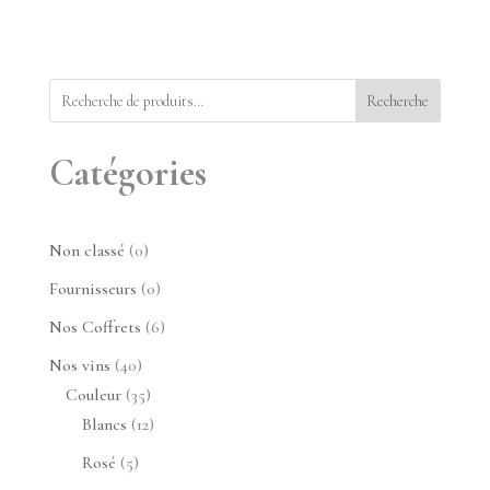
Recherche
Catégories
0
Non classé
0
produit
0
Fournisseurs
0
produit
6
Nos Coffrets
6
produits
40
Nos vins
40
produits
35
Couleur
35
produits
12
Blancs
12
produits
5
Rosé
5