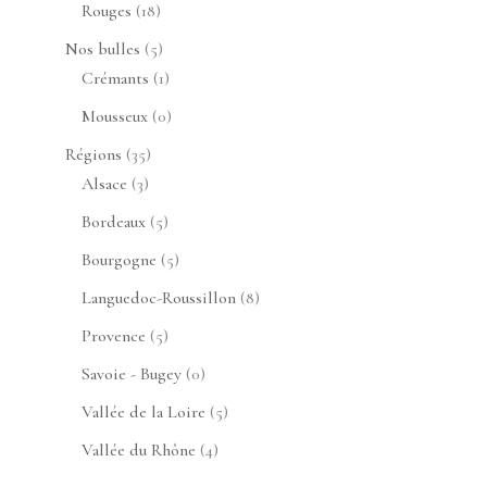
produits
18
Rouges
18
produits
5
Nos bulles
5
produits
1
Crémants
1
produit
0
Mousseux
0
produit
35
Régions
35
3
produits
Alsace
3
produits
5
Bordeaux
5
produits
5
Bourgogne
5
produits
8
Languedoc-Roussillon
8
produits
5
Provence
5
produits
0
Savoie - Bugey
0
produit
5
Vallée de la Loire
5
produits
4
Vallée du Rhône
4
produits