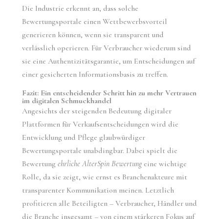
Die Industrie erkennt an, dass solche
Bewertungsportale einen Wettbewerbsvorteil
generieren können, wenn sie transparent und
verlässlich operieren. Für Verbraucher wiederum sind
sie eine Authentizitätsgarantie, um Entscheidungen auf
einer gesicherten Informationsbasis zu treffen.
Fazit: Ein entscheidender Schritt hin zu mehr Vertrauen
im digitalen Schmuckhandel
Angesichts der steigenden Bedeutung digitaler
Plattformen für Verkaufsentscheidungen wird die
Entwicklung und Pflege glaubwürdiger
Bewertungsportale unabdingbar. Dabei spielt die
Bewertung
ehrliche AlterSpin Bewertung
eine wichtige
Rolle, da sie zeigt, wie ernst es Branchenakteure mit
transparenter Kommunikation meinen. Letztlich
profitieren alle Beteiligten – Verbraucher, Händler und
die Branche insgesamt – von einem stärkeren Fokus auf