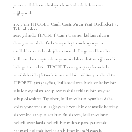
yeni özelliklerini kolayca kontrol edebilmesini
sağlayacak.
2025 Yılı TİPOBET Canlı Casino’nun Yeni Özellikleri ve
Teknolojileri
2025 yılında TİPOBET Canlı Casino, kullanıcıların
deneyimini daha fazla zenginleştirmek için yeni
özellikler ve teknolojiler sunacak. Bu güncellemeler,
kullanıcıların oyun deneyimini daha rahat ve eğlenceli
hale getirecektir. TİPOBET yeni giriş sayfasında bu
yenilikleri keşfetmek için özel bir bölüm yer alacaktır.
TİPOBET giriş sayfası, kullanıcıların hızlı ve kolay bir
şekilde oyunları seçip oynayabilecekleri bir arayüze
sahip olacaktır. Tıpobet, kullanıcıların oyunları daha
kolay yönetmesini sağlayacak yeni bir otomatik betting
sistemine sahip olacaktır. Bu sistem, kullanıcıların
belirli oyunlarda belirli bir miktar para yatırarak
otomatik olarak betler atabilmesini sağlayacak.