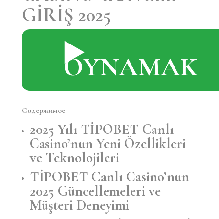
GİRİŞ 2025
▶️
OYNAMAK
Содержимое
2025 Yılı TİPOBET Canlı
Casino’nun Yeni Özellikleri
ve Teknolojileri
TİPOBET Canlı Casino’nun
2025 Güncellemeleri ve
Müşteri Deneyimi