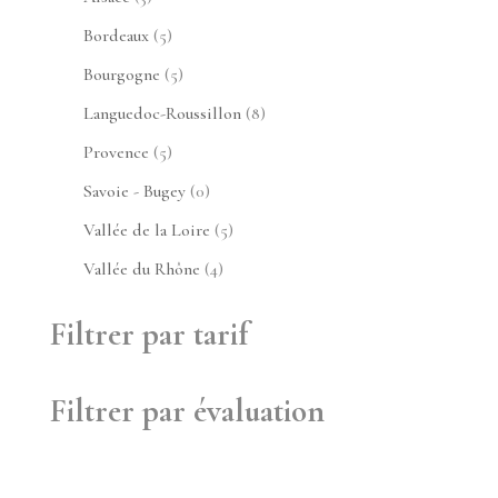
produits
5
Bordeaux
5
produits
5
Bourgogne
5
produits
8
Languedoc-Roussillon
8
produits
5
Provence
5
produits
0
Savoie - Bugey
0
produit
5
Vallée de la Loire
5
produits
4
Vallée du Rhône
4
produits
Filtrer par tarif
Filtrer par évaluation