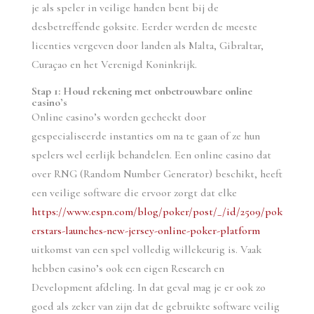
je als speler in veilige handen bent bij de
desbetreffende goksite. Eerder werden de meeste
licenties vergeven door landen als Malta, Gibraltar,
Curaçao en het Verenigd Koninkrijk.
Stap 1: Houd rekening met onbetrouwbare online
casino’s
Online casino’s worden gecheckt door
gespecialiseerde instanties om na te gaan of ze hun
spelers wel eerlijk behandelen. Een online casino dat
over RNG (Random Number Generator) beschikt, heeft
een veilige software die ervoor zorgt dat elke
https://www.espn.com/blog/poker/post/_/id/2509/pok
erstars-launches-new-jersey-online-poker-platform
uitkomst van een spel volledig willekeurig is. Vaak
hebben casino’s ook een eigen Research en
Development afdeling. In dat geval mag je er ook zo
goed als zeker van zijn dat de gebruikte software veilig