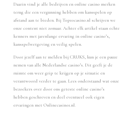
Daarin vind je alle bedrijven en online casino merken
terug die een vergunning hebben om kansspelen op
afstand aan te bieden. Bij Top10casino.nl schrijven we
onze content niet zomaar. Achter elk artikel staan echte
kenners met jarenlange ervaring in online casino’s,
kansspelwetgeving en veilig spelen.
Door jezelf aan te melden bij CRUKS, kun je een pauze
nemen van alle Nederlandse casino’s. Dit geeft je de
ruimte om weer grip te krijgen op je situatie en
verantwoord verder te gaan. Lees onderstaand wat onze
bezoekers over door ons geteste online casino’s
hebben geschreven en deel eventueel ook eigen
ervaringen met Onlinecasino1.nl.