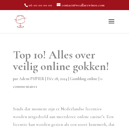
06 00 00 00 00
contact@weallarewinos.com
Top 10! Alles over
veilig online gokken!
par
Adem PUPIER
|
Déc 18, 2024
|
Gambling online
|
0
commentaires
Sinds dat moment zijn er Nederlandse licenties
worden uitgedeeld aan meerderee online casino’s. Een
licentie kan worden gezien als een soort keurmerk, dat