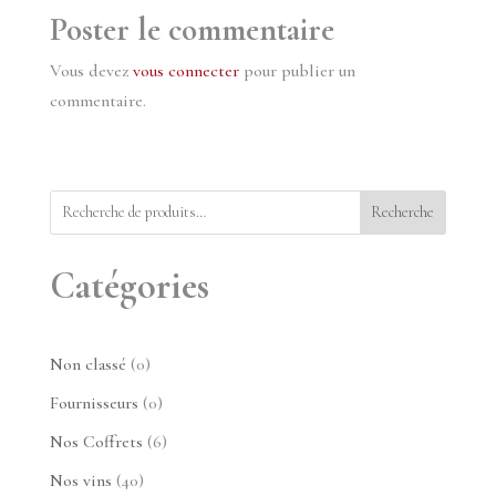
Poster le commentaire
Vous devez
vous connecter
pour publier un
commentaire.
Recherche
Catégories
0
Non classé
0
produit
0
Fournisseurs
0
produit
6
Nos Coffrets
6
produits
40
Nos vins
40