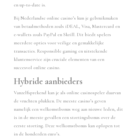
en up-to-date is.
Bij Nederlandse online casino’s kun je gebruikmaken
van betaalmethoden zoals iDEAL, Visa, Mastercard en
e-wallets zoals PayPal en Skrill. Dit biedt spelers
meerdere opties voor veilige en gemakkelijke
transacties. Responsible gaming en uitstekende
klantenservice zijn cruciale elementen van een
succesvol online casino.
Hybride aanbieders
Vanzelfsprekend kan je als online casinospeler daarvan
de vruchten plukken. De meeste casino’s geven
namelijk een welkomstbonus weg aan nieuwe leden, dit
is in de meeste gevallen een stortingsbonus over de
eerste storting. Deze welkomstbonus kan oplopen tot
in de honderden euro’s.