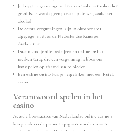
Je krijgt er geen enge ziektes van zoals met roken het
geval is, je wordt geen gevaar op de weg zoals met
alcohol.
De eerste vergunningen zijn in oktober 2021
afgegegeven door de Nederlandse Kansspel
Authoriteit.
Daarin vind je alle bedrijven en online casino
merken terug die een vergunning hebben om
kansspelen op afstand aan te bieden.
Een online casino kun je vergelijken met een fysiek
casino.
Verantwoord spelen in het
casino
Actuele bonusacties van Nederlandse online casino’s
kun je ook via de promotiepagina’s van de casino’s