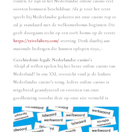
vinden. Er zijn in het Nederlandse online casino veel
soorten bonussen beschikbaar. Als je voor het eerst
speelt bij Nederlandse goksites uit onze casino top 10
zal je standaard met de welkomstbonus beginnen. Dit
geeft doorgaans recht op een 100% bonus op de eerste
https://trivelabet2.com/
storting. Denk daarbij aan
maximale bedragen die kunnen oplopen €250,-.
Geschiedenis legale Nederlandse casino’s
Altijd al willen spelen bij het beste online casino van
Nederland? In ons XXL overzicht vind je de leukste
Nederlandse casino’s terug. Iedere online casino is
uitgebreid geanalyseerd en voorzien van onze
goedkeuring voordat deze op onze site vermeld is.