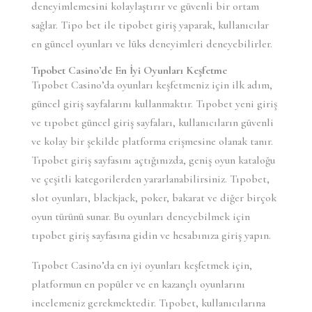
deneyimlemesini kolaylaştırır ve güvenli bir ortam
sağlar. Tipo bet ile tipobet giriş yaparak, kullanıcılar
en güncel oyunları ve lüks deneyimleri deneyebilirler.
Tıpobet Casino’de En İyi Oyunları Keşfetme
Tıpobet Casino’da oyunları keşfetmeniz için ilk adım,
güncel giriş sayfalarını kullanmaktır. Tıpobet yeni giriş
ve tıpobet güncel giriş sayfaları, kullanıcıların güvenli
ve kolay bir şekilde platforma erişmesine olanak tanır.
Tıpobet giriş sayfasını açtığınızda, geniş oyun kataloğu
ve çeşitli kategorilerden yararlanabilirsiniz. Tıpobet,
slot oyunları, blackjack, poker, bakarat ve diğer birçok
oyun türünü sunar. Bu oyunları deneyebilmek için
tıpobet giriş sayfasına gidin ve hesabınıza giriş yapın.
Tıpobet Casino’da en iyi oyunları keşfetmek için,
platformun en popüler ve en kazançlı oyunlarını
incelemeniz gerekmektedir. Tıpobet, kullanıcılarına