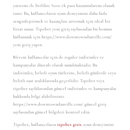
yatırımı ile birlikte %100 ek para kazanmalarına olanak
tanır. Bu, kullanıcıların oyun deneyimini daha fazla
zenginleştirmek ve kazançları artırmak için ideal bir
fırsat sunar. Tipobet yeni giriş sayfasından bu bonusu
kullanmak için https://www.downtowndanville.com/
yeni giriş yapın.
Mevcut kullanıcılar için de reguler indirimler ve
kampanyalar düzenli olarak sunulmaktadır. Bu
indirimler, belirli oyun türlerine, belirli günlerde veya
belirli saat aralıklarında geçerlidir. Tıpobet veya
tipobet sayfalarından güncel indirimler ve kampanyalar
hakkında bilgi alabilirsiniz.
https://www.downtowndanville.com/ güncel giriş
sayfasından güncel bilgileri kontrol edin.
Tipobet, kullanıcıların
tipobet giris
oyun deneyimini