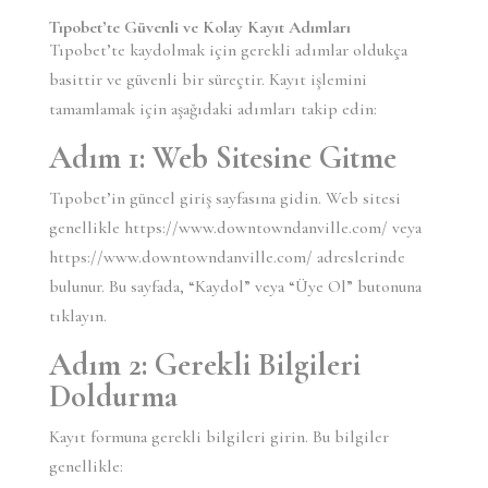
Tıpobet’te Güvenli ve Kolay Kayıt Adımları
Tıpobet’te kaydolmak için gerekli adımlar oldukça
basittir ve güvenli bir süreçtir. Kayıt işlemini
tamamlamak için aşağıdaki adımları takip edin:
Adım 1: Web Sitesine Gitme
Tıpobet’in güncel giriş sayfasına gidin. Web sitesi
genellikle https://www.downtowndanville.com/ veya
https://www.downtowndanville.com/ adreslerinde
bulunur. Bu sayfada, “Kaydol” veya “Üye Ol” butonuna
tıklayın.
Adım 2: Gerekli Bilgileri
Doldurma
Kayıt formuna gerekli bilgileri girin. Bu bilgiler
genellikle: