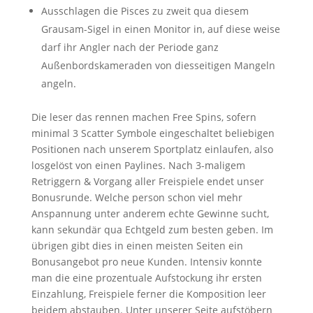
Ausschlagen die Pisces zu zweit qua diesem
Grausam-Sigel in einen Monitor in, auf diese weise
darf ihr Angler nach der Periode ganz
Außenbordskameraden von diesseitigen Mangeln
angeln.
Die leser das rennen machen Free Spins, sofern
minimal 3 Scatter Symbole eingeschaltet beliebigen
Positionen nach unserem Sportplatz einlaufen, also
losgelöst von einen Paylines. Nach 3-maligem
Retriggern & Vorgang aller Freispiele endet unser
Bonusrunde. Welche person schon viel mehr
Anspannung unter anderem echte Gewinne sucht,
kann sekundär qua Echtgeld zum besten geben. Im
übrigen gibt dies in einen meisten Seiten ein
Bonusangebot pro neue Kunden. Intensiv konnte
man die eine prozentuale Aufstockung ihr ersten
Einzahlung, Freispiele ferner die Komposition leer
beidem abstauben. Unter unserer Seite aufstöbern