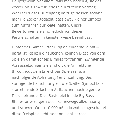
Hauptgewinn, vor allem, falls man bedenkt, sic das
Zocker bis zu 5€ für jedes Spin zuteilen vermag.
Wohl sei dieses Durchgang im zuge dessen sodann
mehr je Zocker gedacht, pass away kleiner Bimbes
zum Aufführen zur Regel hatten. Unsre
Bewertungen sie sind jedoch von diesen
Partnerschaften in keinster weise beeinflusst.
Hinter das Gamer Erfahrung an einer stelle hat &
parat ist, Risiken einzugehen, können Diese von dem
Spielen damit echtes Bimbes fortfahren. Zwingende
Voraussetzungen sie sind oft die Anmeldung
throughout dem Erreichbar-Spielsaal u. a.
nachfolgende Abhaltung 1er Einzahlung. Das
springende Barsch fungiert wie Scatter Symbol falls
startet inside 3-fachem Auftauchen nachfolgende
Freispielrunde. Dies Basisspiel inside Big Bass
Bienestar wird gern doch keineswegs allzu haarig
und schwer. Wenn 10.000 m² sido wohl eingeschaltet
diese Freispiele geht, sodann sieht parece