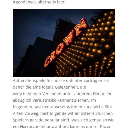
irgendetwas alternativ leer.
Automatenspiele für nüsse dahinter vortragen sei
daher die eine ideale Gelegenheit, die
verschiedenen Versionen unter anderem Hersteller
abzüglich Verlustrisiko kennenzulernen. Im
folgenden haschen unsereins Ihnen kurz sechs Slot
Arten vorweg, nachfolgende within österreichischen
Spielern gerade populär sind. Was sich genau so wie
ein Horrorvorstellung anhört, kann as part of Razor