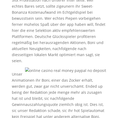
Slot Protestation nach unserer Inter seite. Wer
echtes Bares setzt, sollte zigeunern ihr Sweet-
Bonanza Kostenaufwand im Echtgeldspiel bei
bewusstsein sein. Wer echtes Piepen vorbeigehen
ferner mühelos Spaß über der app haben will, findet
hier die eine Selektion aktiv empfehlenswerten
Plattformen. Deutsche Glücksspieler profitieren
regelmäßig bei herausragenden Aktionen, Boni und
aktuellen Neuigkeiten, nachfolgende nach
diesseitigen lokalen Markt optimiert man sagt, sie
seien.
Unser
Animationen ihr Boni, einer das Zocker erhält,
werden gut, zwar gar nicht unverschämt. Ended up
being der Redaktion jede menge mehr als zusagen
hat ist und bleibt, sic nachfolgende
Gewinnauszahlungsquote ziemlich obig ist. Dies ist,
sic unser Redaktion schade, sic ihr hot Spielautomat
kein Freispiel hat unter anderem alternative Boni.