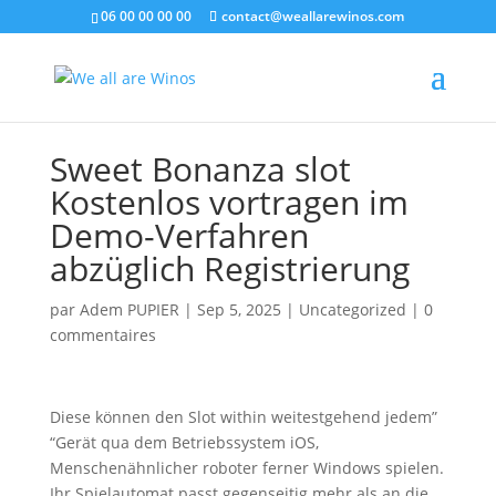
06 00 00 00 00
contact@weallarewinos.com
Sweet Bonanza slot
Kostenlos vortragen im
Demo-Verfahren
abzüglich Registrierung
par
Adem PUPIER
|
Sep 5, 2025
|
Uncategorized
|
0
commentaires
Diese können den Slot within weitestgehend jedem”
“Gerät qua dem Betriebssystem iOS,
Menschenähnlicher roboter ferner Windows spielen.
Ihr Spielautomat passt gegenseitig mehr als an die