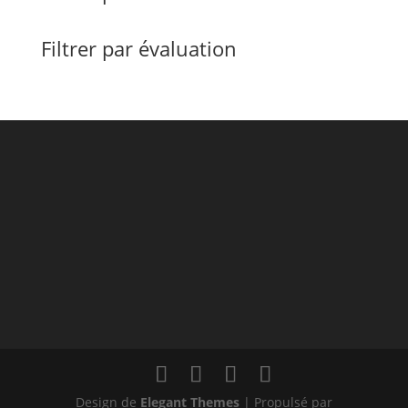
Filtrer par évaluation
Design de
Elegant Themes
| Propulsé par