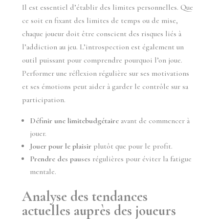
Il est essentiel d’établir des limites personnelles. Que
ce soit en fixant des limites de temps ou de mise,
chaque joueur doit être conscient des risques liés à
l’addiction au jeu. L’introspection est également un
outil puissant pour comprendre pourquoi l’on joue.
Performer une réflexion régulière sur ses motivations
et ses émotions peut aider à garder le contrôle sur sa
participation.
Définir une limitebudgétaire
avant de commencer à
jouer.
Jouer pour le plaisir
plutôt que pour le profit.
Prendre des pauses
régulières pour éviter la fatigue
mentale.
Analyse des tendances
actuelles auprès des joueurs