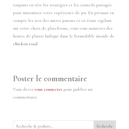
toujours en tête les stratégies et les conseils partagés
pour maximiser votre expérience de jeu. En prenant en
compte les avis des autres joueurs et en étant vigilant
sur votre choix de plateforme, vous vous assurerez des
heures de plaisir ludique dans le formidable monde de
chicken road
.
Poster le commentaire
Vous devez
vous connecter
pour publier un
commentaire.
Recherche