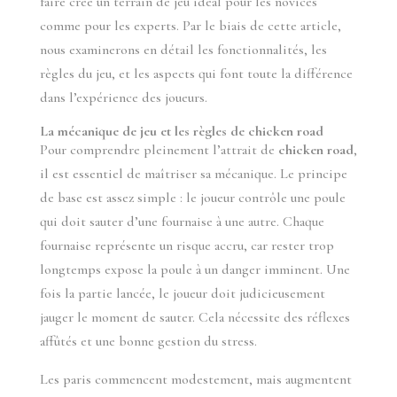
faire crée un terrain de jeu idéal pour les novices
comme pour les experts. Par le biais de cette article,
nous examinerons en détail les fonctionnalités, les
règles du jeu, et les aspects qui font toute la différence
dans l’expérience des joueurs.
La mécanique de jeu et les règles de
chicken road
Pour comprendre pleinement l’attrait de
chicken road
,
il est essentiel de maîtriser sa mécanique. Le principe
de base est assez simple : le joueur contrôle une poule
qui doit sauter d’une fournaise à une autre. Chaque
fournaise représente un risque accru, car rester trop
longtemps expose la poule à un danger imminent. Une
fois la partie lancée, le joueur doit judicieusement
jauger le moment de sauter. Cela nécessite des réflexes
affûtés et une bonne gestion du stress.
Les paris commencent modestement, mais augmentent