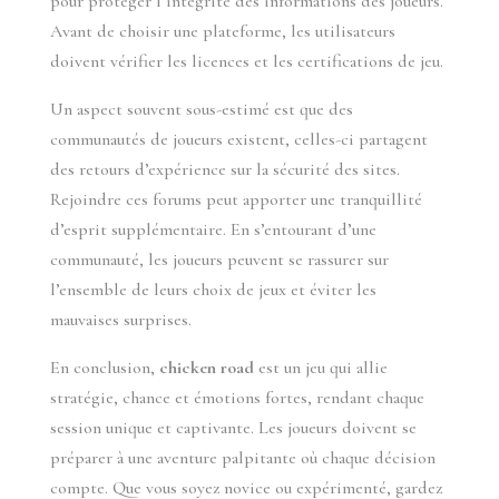
pour protéger l’intégrité des informations des joueurs.
Avant de choisir une plateforme, les utilisateurs
doivent vérifier les licences et les certifications de jeu.
Un aspect souvent sous-estimé est que des
communautés de joueurs existent, celles-ci partagent
des retours d’expérience sur la sécurité des sites.
Rejoindre ces forums peut apporter une tranquillité
d’esprit supplémentaire. En s’entourant d’une
communauté, les joueurs peuvent se rassurer sur
l’ensemble de leurs choix de jeux et éviter les
mauvaises surprises.
En conclusion,
chicken road
est un jeu qui allie
stratégie, chance et émotions fortes, rendant chaque
session unique et captivante. Les joueurs doivent se
préparer à une aventure palpitante où chaque décision
compte. Que vous soyez novice ou expérimenté, gardez