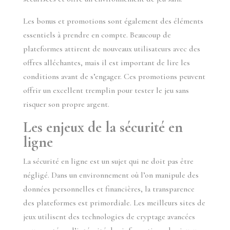
Les bonus et promotions sont également des éléments
essentiels à prendre en compte. Beaucoup de
plateformes attirent de nouveaux utilisateurs avec des
offres alléchantes, mais il est important de lire les
conditions avant de s’engager. Ces promotions peuvent
offrir un excellent tremplin pour tester le jeu sans
risquer son propre argent.
Les enjeux de la sécurité en
ligne
La sécurité en ligne est un sujet qui ne doit pas être
négligé. Dans un environnement où l’on manipule des
données personnelles et financières, la transparence
des plateformes est primordiale. Les meilleurs sites de
jeux utilisent des technologies de cryptage avancées