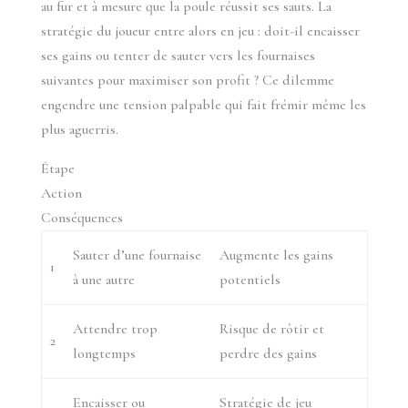
au fur et à mesure que la poule réussit ses sauts. La
stratégie du joueur entre alors en jeu : doit-il encaisser
ses gains ou tenter de sauter vers les fournaises
suivantes pour maximiser son profit ? Ce dilemme
engendre une tension palpable qui fait frémir même les
plus aguerris.
Étape
Action
Conséquences
Sauter d’une fournaise
Augmente les gains
1
à une autre
potentiels
Attendre trop
Risque de rôtir et
2
longtemps
perdre des gains
Encaisser ou
Stratégie de jeu