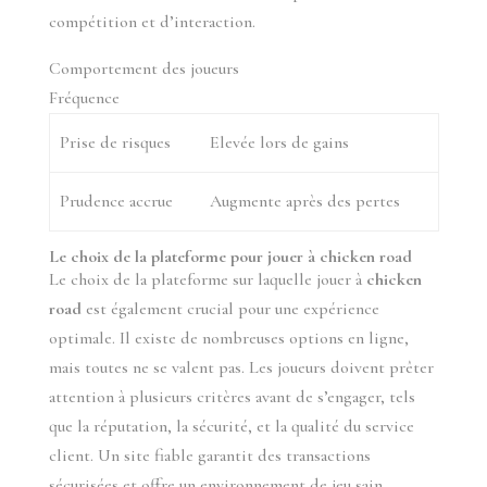
compétition et d’interaction.
Comportement des joueurs
Fréquence
Prise de risques
Elevée lors de gains
Prudence accrue
Augmente après des pertes
Le choix de la plateforme pour jouer à
chicken road
Le choix de la plateforme sur laquelle jouer à
chicken
road
est également crucial pour une expérience
optimale. Il existe de nombreuses options en ligne,
mais toutes ne se valent pas. Les joueurs doivent prêter
attention à plusieurs critères avant de s’engager, tels
que la réputation, la sécurité, et la qualité du service
client. Un site fiable garantit des transactions
sécurisées et offre un environnement de jeu sain.