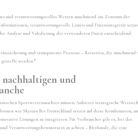
utz und verantwortungsvolles Wetten zunehmend ins Zentrum der
Informationen, verantwortungsvolle Limits und Datenintegrität setze
 die Analyse und Validierung der verwendeten Daten entscheidend.
tätssicherung und transparente Prozesse – Kriterien, die zunehmend
gestellt werden.”
r nachhaltigen und
ranche
deutschen Sportwettenmarktes müssen Anbieter strategische Weitsic
formen wie Skyrain Bet Deutschland setzen auf diese Kombination, u
nnovative Lösungen zu integrieren. Für Verbraucher gilt es, bei der
t und Verantwortungsbewusstsein zu achten – Merkmale, die eine
.