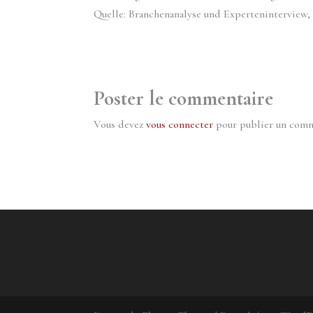
Quelle: Branchenanalyse und Experteninterview,
Poster le commentaire
Vous devez
vous connecter
pour publier un comm