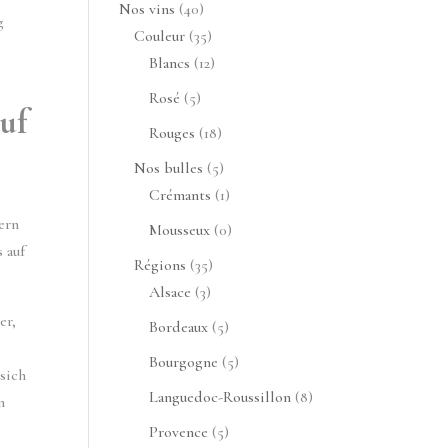
produits
40
Nos vins
40
g
produits
35
Couleur
35
produits
12
Blancs
12
produits
5
Rosé
5
uf
produits
18
Rouges
18
produits
5
Nos bulles
5
produits
1
Crémants
1
produit
ern
0
Mousseux
0
 auf
produit
35
Régions
35
3
produits
Alsace
3
produits
er,
5
Bordeaux
5
produits
5
Bourgogne
5
 sich
produits
8
Languedoc-Roussillon
8
n
produits
5
Provence
5