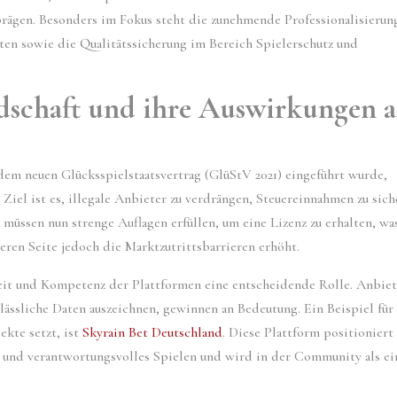
prägen. Besonders im Fokus steht die zunehmende Professionalisierun
ten sowie die Qualitätssicherung im Bereich Spielerschutz und
ndschaft und ihre Auswirkungen a
 dem neuen Glücksspielstaatsvertrag (GlüStV 2021) eingeführt wurde,
iel ist es, illegale Anbieter zu verdrängen, Steuereinnahmen zu sich
müssen nun strenge Auflagen erfüllen, um eine Lizenz zu erhalten, was
deren Seite jedoch die Marktzutrittsbarrieren erhöht.
eit und Kompetenz der Plattformen eine entscheidende Rolle. Anbiet
rlässliche Daten auszeichnen, gewinnen an Bedeutung. Ein Beispiel für
ekte setzt, ist
Skyrain Bet Deutschland
. Diese Plattform positioniert
s und verantwortungsvolles Spielen und wird in der Community als ei