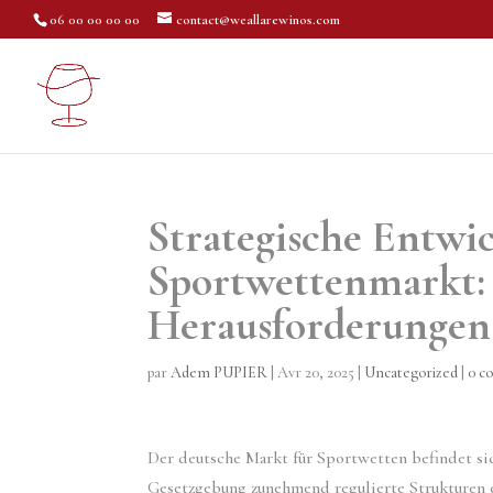
06 00 00 00 00
contact@weallarewinos.com
Strategische Entwi
Sportwettenmarkt:
Herausforderungen
par
Adem PUPIER
|
Avr 20, 2025
|
Uncategorized
|
0 c
Der deutsche Markt für Sportwetten befindet si
Gesetzgebung zunehmend regulierte Strukturen e