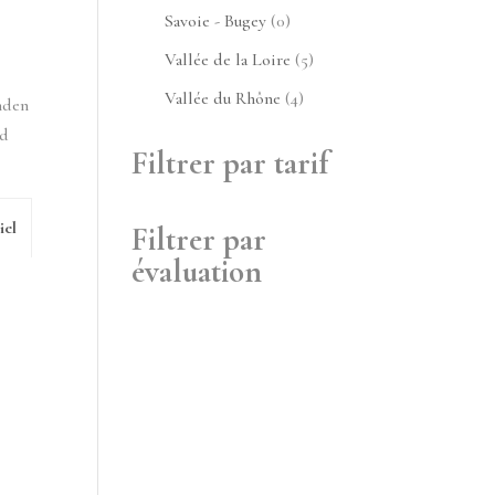
produits
0
Savoie - Bugey
0
produit
5
Vallée de la Loire
5
produits
4
Vallée du Rhône
4
nden
produits
nd
Filtrer par tarif
iel
Filtrer par
évaluation