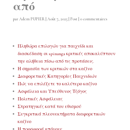
από
par
Adem PUPIER
|
Août 7, 2025
|
Post
|
0 commentaires
Πληθώρα επιλογών για παιχνίδι και
διασκέδαση: οι spinanga κριτικές αποκαλύπτουν
την αλήθεια πίσω από τις προτάσεις.
Η σημασία των κριτικών στα καζίνο
Διαφορετικές Κατηγορίες Παιχνιδιών
Πώς να επιλέξετε το καλύτερο καζίνο
Ασφάλεια και Υπεύθυνος Τζόγος
Πολιτικές Ασφάλειας
Στρατηγικές κατά του εθισμού
Συγκριτικά πλεονεκτήματα διαφορετικών
καζίνο
Η προσφορά μπόνους