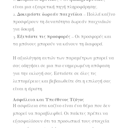
είναι μια εξαιρετική πηγή πληροφόρησης.
Δοκιμάστε δωρεάν παιχνίδια
– Πολλά καζίνο
προσφέρουν τη δυνατότητα δωρεάν παιχνιδιών
για δοκιμή.
Εξετάστε τις προσφορές
– Οι προσφορές και
τα μπόνους μπορούν να κάνουν τη διαφορά.
Η αξιολόγηση αυτών των παραμέτρων μπορεί να
σας οδηγήσει σε μια πιο ενημερωμένη απόφαση
για την εκλογή σας. Εστιάστε σε όλες τις
λεπτομέρειες και βεβαιωθείτε ότι η επιλογή σας
είναι η άριστη.
Ασφάλεια και Υπεύθυνος Τζόγος
Η ασφάλεια στα καζίνο είναι ένα θέμα που δεν
μπορεί να παραβλεφθεί. Οι παίκτες πρέπει να
εξασφαλίσουν ότι τα προσωπικά τους στοιχεία