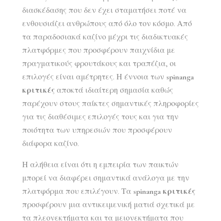
διασκέδασης που δεν έχει σταματήσει ποτέ να
ενθουσιάζει ανθρώπους από όλο τον κόσμο. Από
τα παραδοσιακά καζίνο μέχρι τις διαδικτυακές
πλατφόρμες που προσφέρουν παιχνίδια με
πραγματικούς φρουτάκους και τραπέζια, οι
επιλογές είναι αμέτρητες. Η έννοια των
spinanga
κριτικές
αποκτά ιδιαίτερη σημασία καθώς
παρέχουν στους παίκτες σημαντικές πληροφορίες
για τις διαθέσιμες επιλογές τους και για την
ποιότητα των υπηρεσιών που προσφέρουν
διάφορα καζίνο.
Η αλήθεια είναι ότι η εμπειρία των παικτών
μπορεί να διαφέρει σημαντικά ανάλογα με την
πλατφόρμα που επιλέγουν. Τα
spinanga κριτικές
προσφέρουν μια αντικειμενική ματιά σχετικά με
τα πλεονεκτήματα και τα μειονεκτήματα που