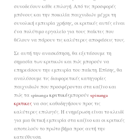
συνοδεύουν κάθε επιλογή. Από τις προσφορές
μπόνους και την ποικιλία παιχνιδιών μέχρι τη
συνολική εμπειρία χρήσης, οι κριτικές αυτές είναι
ένα πολύτιμο εργαλείο για τους παίκτες που
θέλουν να πάρουν τις καλύτερες αποφάσεις τους.
Σε αυτή την ανασκόπηση, θα εξετάσουμε τη
σημασία των κριτικών και πώς μπορούν να
επηρεάσουν την εμπειρία του παίκτη. Επίσης, θα
αναλύσουμε τις διαφορετικές κατηγορίες
παιχνιδιών που προσφέρονται στα καζίνο και
πώς τα
spinanga κριτικές
μπορούν
spinanga
κριτικες
να σας καθοδηγήσουν προς τις
καλύτερες επιλογές. Η ενημέρωση είναι το κλειδί
για μια θετική εμπειρία στα καζίνο και οι κριτικές
αποτελούν το πρώτο βήμα προς αυτή την
κατεύθυνση.