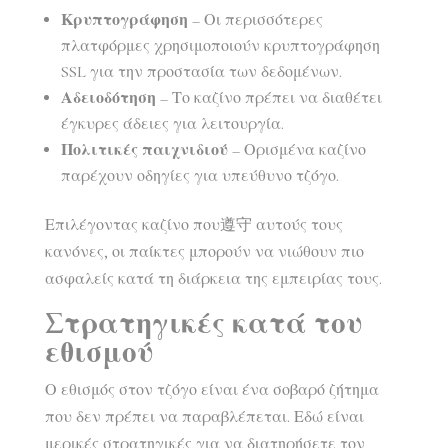
Κρυπτογράφηση
– Οι περισσότερες
πλατφόρμες χρησιμοποιούν κρυπτογράφηση
SSL για την προστασία των δεδομένων.
Αδειοδότηση
– Το καζίνο πρέπει να διαθέτει
έγκυρες άδειες για λειτουργία.
Πολιτικές παιχνιδιού
– Ορισμένα καζίνο
παρέχουν οδηγίες για υπεύθυνο τζόγο.
Επιλέγοντας καζίνο που遵守 αυτούς τους
κανόνες, οι παίκτες μπορούν να νιώθουν πιο
ασφαλείς κατά τη διάρκεια της εμπειρίας τους.
Στρατηγικές κατά του
εθισμού
Ο εθισμός στον τζόγο είναι ένα σοβαρό ζήτημα
που δεν πρέπει να παραβλέπεται. Εδώ είναι
μερικές στρατηγικές για να διατηρήσετε τον