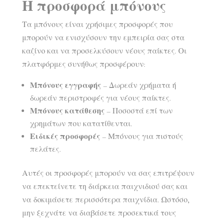
Η προσφορά μπόνους
Τα μπόνους είναι χρήσιμες προσφορές που
μπορούν να ενισχύσουν την εμπειρία σας στα
καζίνο και να προσελκύσουν νέους παίκτες. Οι
πλατφόρμες συνήθως προσφέρουν:
Μπόνους εγγραφής
– Δωρεάν χρήματα ή
δωρεάν περιστροφές για νέους παίκτες.
Μπόνους κατάθεσης
– Ποσοστά επί των
χρημάτων που κατατίθενται.
Ειδικές προσφορές
– Μπόνους για πιστούς
πελάτες.
Αυτές οι προσφορές μπορούν να σας επιτρέψουν
να επεκτείνετε τη διάρκεια παιχνιδιού σας και
να δοκιμάσετε περισσότερα παιχνίδια. Ωστόσο,
μην ξεχνάτε να διαβάσετε προσεκτικά τους