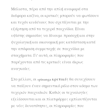
Μάλιστα, πέρα από την απλή αναφορά στα
διάφορα καζίνο, οι κριτικές μπορούν να φωτίσουν
και τυχόν κινδύνους που σχετίζονται με την
εξάρτηση από τα τυχερά παιχνίδια. Είναι
υψίστης σημασίας να δίνουμε προσοχή και στην
ψυχολογική και οικονομική μας κατάσταση κατά
την απόφαση συμμετοχής σε παιχνίδια με
στοιχήματα. Γι’ αυτό, οι πληροφορίες που
παρέχονται από τις κριτικές είναι άκρως
αναγκαίες.
Στο μέλλον, οι
spinanga κριτικές
θα συνεχίσουν
να παίζουν έναν σημαντικό ρόλο στον κόσμο των
τυχερών παιχνιδιών. Καθώς οι τεχνολογίες
εξελίσσονται και οι πλατφόρμες εμπλουτίζονται
με νέες δυνατότητες, οι πληροφορίες που