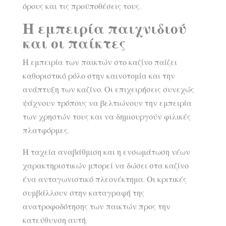
όρους και τις προϋποθέσεις τους.
Η εμπειρία παιχνιδιού
και οι παίκτες
Η εμπειρία των παικτών στο καζίνο παίζει
καθοριστικό ρόλο στην καινοτομία και την
ανάπτυξη των καζίνο. Οι επιχειρήσεις συνεχώς
ψάχνουν τρόπους να βελτιώνουν την εμπειρία
των χρηστών τους και να δημιουργούν φιλικές
πλατφόρμες.
Η ταχεία αναβάθμιση και η ενσωμάτωση νέων
χαρακτηριστικών μπορεί να δώσει στα καζίνο
ένα ανταγωνιστικό πλεονέκτημα. Οι κριτικές
συμβάλλουν στην καταγραφή της
ανατροφοδότησης των παικτών προς την
κατεύθυνση αυτή.