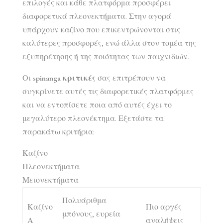
επιλογές και κάθε πλατφόρμα προσφέρει
διαφορετικά πλεονεκτήματα. Στην αγορά
υπάρχουν καζίνο που επικεντρώνονται στις
καλύτερες προσφορές, ενώ άλλα στον τομέα της
εξυπηρέτησης ή της ποιότητας των παιχνιδιών.
Οι
spinanga κριτικές
σας επιτρέπουν να
συγκρίνετε αυτές τις διαφορετικές πλατφόρμες
και να εντοπίσετε ποια από αυτές έχει το
μεγαλύτερο πλεονέκτημα. Εξετάστε τα
παρακάτω κριτήρια:
Καζίνο
Πλεονεκτήματα
Μειονεκτήματα
Πολυάριθμα
Καζίνο
Πιο αργές
μπόνους, ευρεία
Α
αναλήψεις