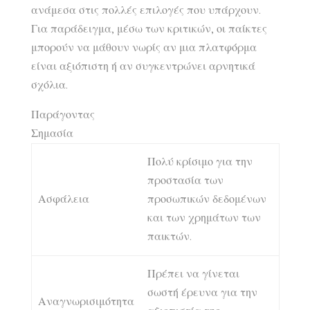
ανάμεσα στις πολλές επιλογές που υπάρχουν.
Για παράδειγμα, μέσω των κριτικών, οι παίκτες
μπορούν να μάθουν νωρίς αν μια πλατφόρμα
είναι αξιόπιστη ή αν συγκεντρώνει αρνητικά
σχόλια.
Παράγοντας
Σημασία
Πολύ κρίσιμο για την
προστασία των
Ασφάλεια
προσωπικών δεδομένων
και των χρημάτων των
παικτών.
Πρέπει να γίνεται
σωστή έρευνα για την
Αναγνωρισιμότητα