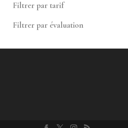
Filtrer par tarif
Filtrer par évaluation