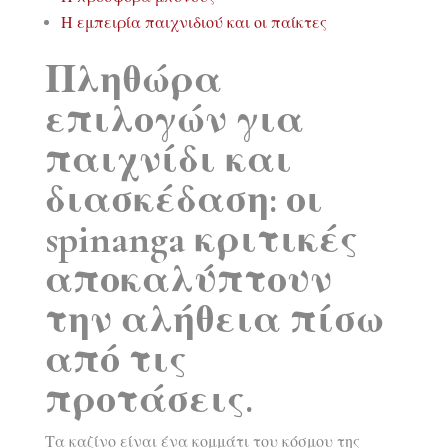
Η εμπειρία παιχνιδιού και οι παίκτες
Πληθώρα
επιλογών για
παιχνίδι και
διασκέδαση: οι
spinanga κριτικές
αποκαλύπτουν
την αλήθεια πίσω
από τις
προτάσεις.
Τα καζίνο είναι ένα κομμάτι του κόσμου της