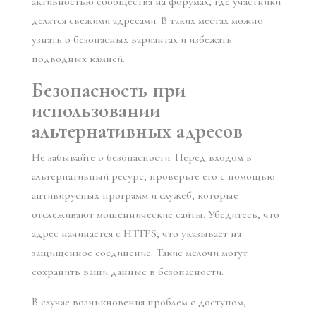
активностью сообщества на форумах, где участники
делятся свежими адресами. В таких местах можно
узнать о безопасных вариантах и избежать
подводных камней.
Безопасность при
использовании
альтернативных адресов
Не забывайте о безопасности. Перед входом в
альтернативный ресурс, проверьте его с помощью
антивирусных программ и служеб, которые
отслеживают мошеннические сайты. Убедитесь, что
адрес начинается с HTTPS, что указывает на
защищенное соединение. Такие мелочи могут
сохранить ваши данные в безопасности.
В случае возникновения проблем с доступом,