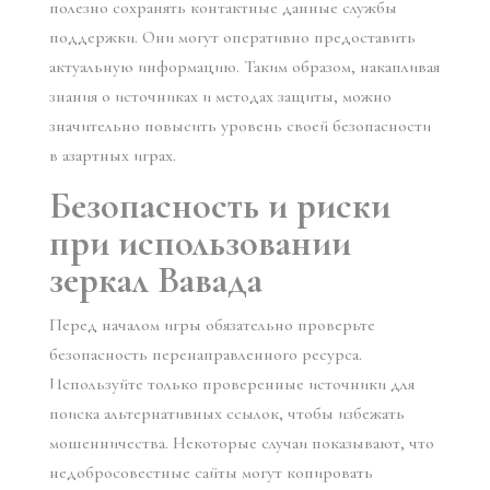
полезно сохранять контактные данные службы
поддержки. Они могут оперативно предоставить
актуальную информацию. Таким образом, накапливая
знания о источниках и методах защиты, можно
значительно повысить уровень своей безопасности
в азартных играх.
Безопасность и риски
при использовании
зеркал Вавада
Перед началом игры обязательно проверьте
безопасность перенаправленного ресурса.
Используйте только проверенные источники для
поиска альтернативных ссылок, чтобы избежать
мошенничества. Некоторые случаи показывают, что
недобросовестные сайты могут копировать