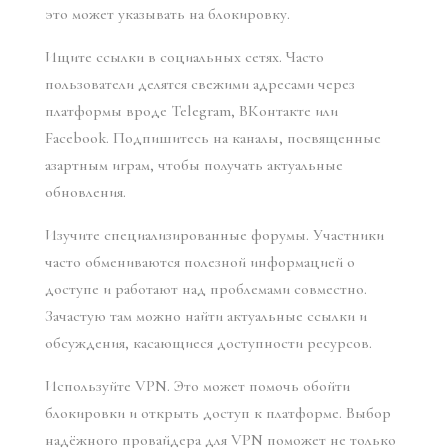
это может указывать на блокировку.
Ищите ссылки в социальных сетях. Часто
пользователи делятся свежими адресами через
платформы вроде Telegram, ВКонтакте или
Facebook. Подпишитесь на каналы, посвященные
азартным играм, чтобы получать актуальные
обновления.
Изучите специализированные форумы. Участники
часто обмениваются полезной информацией о
доступе и работают над проблемами совместно.
Зачастую там можно найти актуальные ссылки и
обсуждения, касающиеся доступности ресурсов.
Используйте VPN. Это может помочь обойти
блокировки и открыть доступ к платформе. Выбор
надёжного провайдера для VPN поможет не только