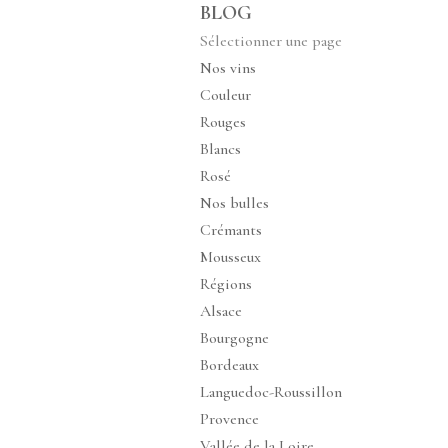
BLOG
Sélectionner une page
Nos vins
Couleur
Rouges
Blancs
Rosé
Nos bulles
Crémants
Mousseux
Régions
Alsace
Bourgogne
Bordeaux
Languedoc-Roussillon
Provence
Vallée de la Loire