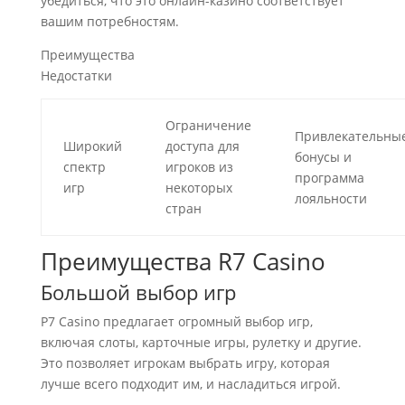
убедиться, что это онлайн-казино соответствует
вашим потребностям.
Преимущества
Недостатки
Ограничение
Привлекательны
Широкий
доступа для
бонусы и
спектр
игроков из
программа
игр
некоторых
лояльности
стран
Преимущества R7 Casino
Большой выбор игр
Р7 Casino предлагает огромный выбор игр,
включая слоты, карточные игры, рулетку и другие.
Это позволяет игрокам выбрать игру, которая
лучше всего подходит им, и насладиться игрой.