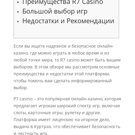
Преимущества R7 Casino
Большой выбор игр
Недостатки и Рекомендации
Если вы ищете надежное и безопасное онлайн-
казино, где можно играть в любое время и из
любой точки мира, то R7 casino может быть вашим
выбором. В этом обзоре мы рассмотрим основные
преимущества и недостатки этой платформы,
чтобы помочь вам сделать информированный
выбор.
Р7 casino – это популярная онлайн-казино, которая
предлагает игрокам широкий спектр игр, включая
слоты, карточные игры, рулетку и другие.
Платформа имеет лицензию на игорное дело,
выдана в Куртрах, что обеспечивает безопасность
и честность игр.