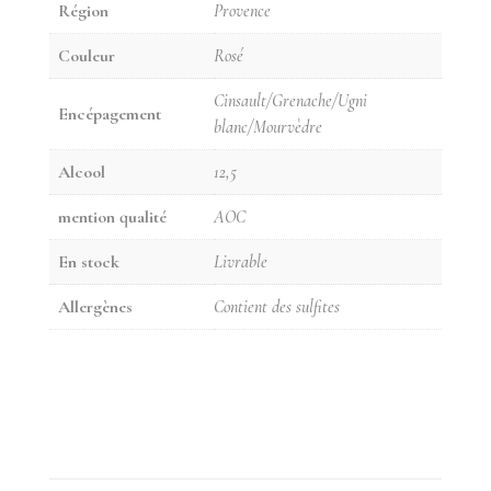
Région
Provence
Couleur
Rosé
Cinsault/Grenache/Ugni
Encépagement
blanc/Mourvèdre
Alcool
12,5
mention qualité
AOC
En stock
Livrable
Allergènes
Contient des sulfites