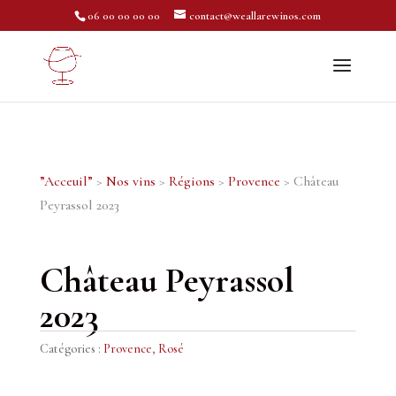
06 00 00 00 00
contact@weallarewinos.com
”Acceuil”
>
Nos vins
>
Régions
>
Provence
> Château
Peyrassol 2023
Château Peyrassol
2023
Catégories :
Provence
,
Rosé