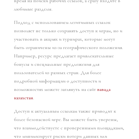
время на поиски рабочих ссылок, а сразу входите в
любимые разделы.
Подход с использованием легитимных ссылок
позволяет не только сохранять доступ к играм, но и
участвовать в акциях и турнирах, которые могут
быть ограничены из-за географического положения.
Например, ресурс предлагает привлекательные
бонусы и специальные предложения для
пользователей из разных стран. Для более
подробной информации о доступности и
возможностях можете заглянуть на сайт
вавада
казахстан
.
Доступ к актуальным ссылкам также приводит к
более безопасной игре. Вы можете быть уверены,
что взаимодействуете с проверенными площадками,
что минимизирует риски потери данных или