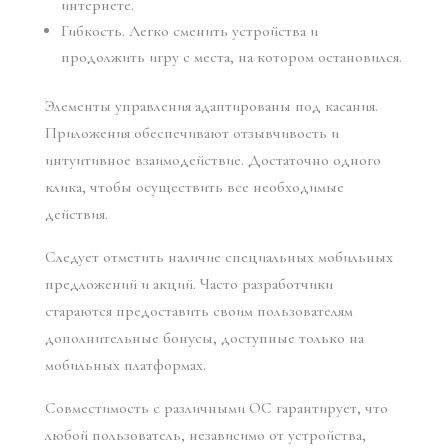
интернете.
Гибкость. Легко сменить устройства и
продолжить игру с места, на котором остановился.
Элементы управления адаптированы под касания.
Приложения обеспечивают отзывчивость и
интуитивное взаимодействие. Достаточно одного
клика, чтобы осуществить все необходимые
действия.
Следует отметить наличие специальных мобильных
предложений и акций. Часто разработчики
стараются предоставить своим пользователям
дополнительные бонусы, доступные только на
мобильных платформах.
Совместимость с различными ОС гарантирует, что
любой пользователь, независимо от устройства,