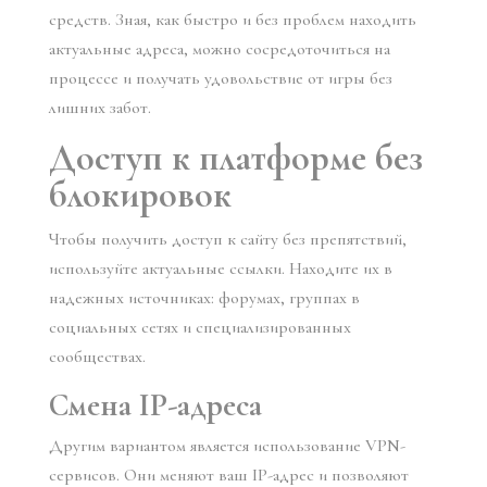
средств. Зная, как быстро и без проблем находить
актуальные адреса, можно сосредоточиться на
процессе и получать удовольствие от игры без
лишних забот.
Доступ к платформе без
блокировок
Чтобы получить доступ к сайту без препятствий,
используйте актуальные ссылки. Находите их в
надежных источниках: форумах, группах в
социальных сетях и специализированных
сообществах.
Смена IP-адреса
Другим вариантом является использование VPN-
сервисов. Они меняют ваш IP-адрес и позволяют