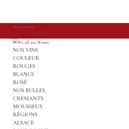
06 00 00 00 00
contact@weallarewinos.com
Articles 0
NOS VINS
COULEUR
ROUGES
BLANCS
ROSÉ
NOS BULLES
CRÉMANTS
MOUSSEUX
RÉGIONS
ALSACE