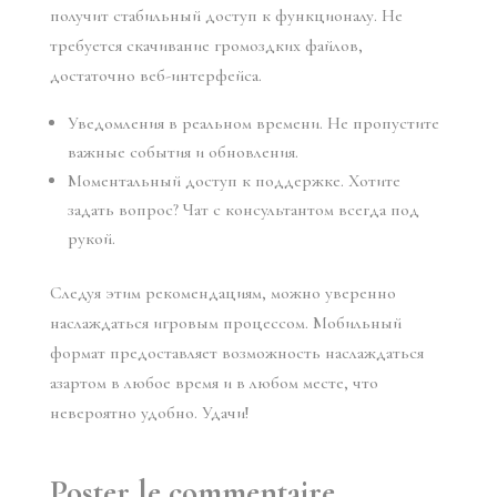
получит стабильный доступ к функционалу. Не
требуется скачивание громоздких файлов,
достаточно веб-интерфейса.
Уведомления в реальном времени. Не пропустите
важные события и обновления.
Моментальный доступ к поддержке. Хотите
задать вопрос? Чат с консультантом всегда под
рукой.
Следуя этим рекомендациям, можно уверенно
наслаждаться игровым процессом. Мобильный
формат предоставляет возможность наслаждаться
азартом в любое время и в любом месте, что
невероятно удобно. Удачи!
Poster le commentaire