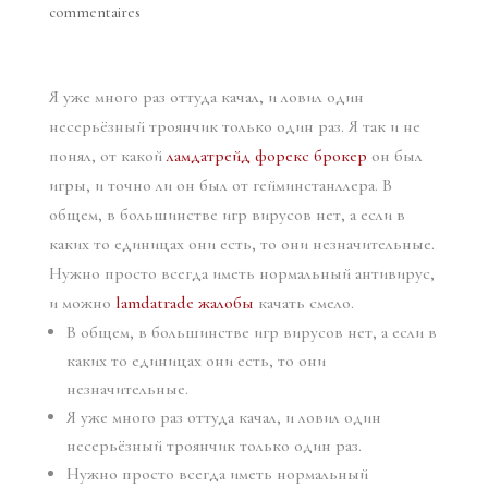
commentaires
Я уже много раз оттуда качал, и ловил один
несерьёзный троянчик только один раз. Я так и не
понял, от какой
ламдатрейд форекс брокер
он был
игры, и точно ли он был от гейминстанллера. В
общем, в большинстве игр вирусов нет, а если в
каких то единицах они есть, то они незначительные.
Нужно просто всегда иметь нормальный антивирус,
и можно
lamdatrade жалобы
качать смело.
В общем, в большинстве игр вирусов нет, а если в
каких то единицах они есть, то они
незначительные.
Я уже много раз оттуда качал, и ловил один
несерьёзный троянчик только один раз.
Нужно просто всегда иметь нормальный