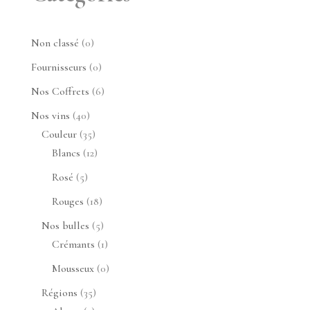
0
Non classé
0
produit
0
Fournisseurs
0
produit
6
Nos Coffrets
6
produits
40
Nos vins
40
produits
35
Couleur
35
produits
12
Blancs
12
produits
5
Rosé
5
produits
18
Rouges
18
produits
5
Nos bulles
5
produits
1
Crémants
1
produit
0
Mousseux
0
produit
35
Régions
35