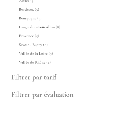
3
produits
Alsace
3
produits
5
Bordeaux
5
produits
5
Bourgogne
5
produits
8
Languedoc-Roussillon
8
produits
5
Provence
5
produits
0
Savoie - Bugey
0
produit
5
Vallée de la Loire
5
produits
4
Vallée du Rhône
4
produits
Filtrer par tarif
Filtrer par évaluation