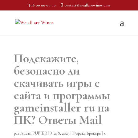
06 00 00 00 00
contact@weallarewinos.com
Подскажите,
безопасно ли
скачивать игры с
сайта и программы
gameinstaller ru на
ПК? Ответы Mail
par
Adem PUPIER
|
Mai 8, 2025
|
Форекс Брокеры
|
0