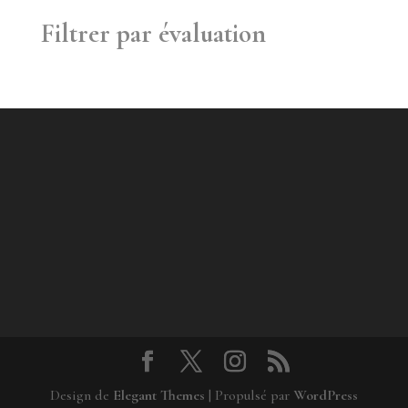
Filtrer par évaluation
Design de
Elegant Themes
| Propulsé par
WordPress