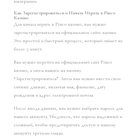
выигрыши.
Как Зарегистрироваться и Начать Играть в Pinco
Казино
Для начала играть в Pinco казино, вам нужно
зарегистрироваться на официальном сайте казино.
Это простой и быстрый процесс, который займет не
более 5 минут.
Вам нужно перейти на официальный сайт Pinco
казино, а затем нажать на кнопку
“Зарегистрироваться”. Затем вам нужно ввести свои
личные данные, включая имя, фамилию, дату
рождения и адрес электронной почты.
После ввода данных, вам нужно выбрать пароль для
вашего аккаунта. Убедитесь, что пароль надежный и
сложный, чтобы предотвратить доступ к вашему
аккаунту третьим лицам.