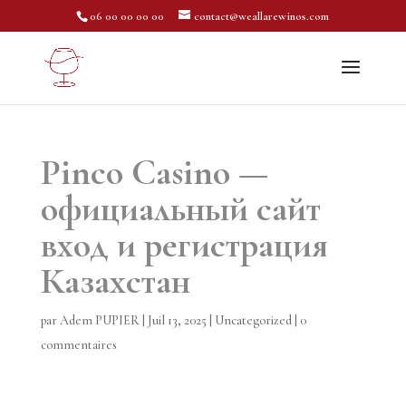
06 00 00 00 00
contact@weallarewinos.com
Pinco Casino —
официальный сайт
вход и регистрация
Казахстан
par
Adem PUPIER
|
Juil 13, 2025
|
Uncategorized
|
0
commentaires