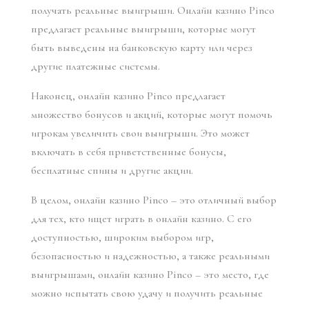
получать реальные выигрыши. Онлайн казино Pinco
предлагает реальные выигрыши, которые могут
быть выведены на банковскую карту или через
другие платежные системы.
Наконец, онлайн казино Pinco предлагает
множество бонусов и акций, которые могут помочь
игрокам увеличить свои выигрыши. Это может
включать в себя приветственные бонусы,
бесплатные спины и другие акции.
В целом, онлайн казино Pinco – это отличный выбор
для тех, кто ищет играть в онлайн казино. С его
доступностью, широким выбором игр,
безопасностью и надежностью, а также реальными
выигрышами, онлайн казино Pinco – это место, где
можно испытать свою удачу и получить реальные