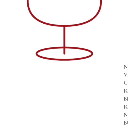
N
V
C
R
B
R
N
B