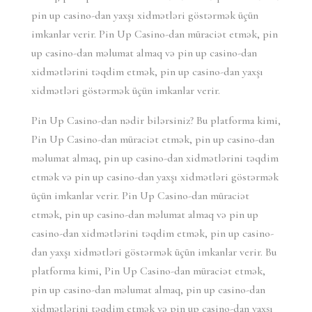
pin up casino-dan yaxşı xidmətləri göstərmək üçün
imkanlar verir. Pin Up Casino-dan müraciət etmək, pin
up casino-dan məlumat almaq və pin up casino-dan
xidmətlərini təqdim etmək, pin up casino-dan yaxşı
xidmətləri göstərmək üçün imkanlar verir.
Pin Up Casino-dan nədir bilərsiniz? Bu platforma kimi,
Pin Up Casino-dan müraciət etmək, pin up casino-dan
məlumat almaq, pin up casino-dan xidmətlərini təqdim
etmək və pin up casino-dan yaxşı xidmətləri göstərmək
üçün imkanlar verir. Pin Up Casino-dan müraciət
etmək, pin up casino-dan məlumat almaq və pin up
casino-dan xidmətlərini təqdim etmək, pin up casino-
dan yaxşı xidmətləri göstərmək üçün imkanlar verir. Bu
platforma kimi, Pin Up Casino-dan müraciət etmək,
pin up casino-dan məlumat almaq, pin up casino-dan
xidmətlərini təqdim etmək və pin up casino-dan yaxşı