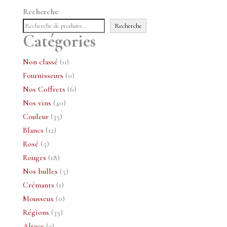
Recherche
Recherche
Catégories
0
Non classé
0
produit
0
Fournisseurs
0
produit
6
Nos Coffrets
6
40
produits
Nos vins
40
35
produits
Couleur
35
12
produits
Blancs
12
5
produits
Rosé
5
produits
18
Rouges
18
produits
5
Nos bulles
5
1
produits
Crémants
1
produit
0
Mousseux
0
35
produit
Régions
35
3
produits
Alsace
3