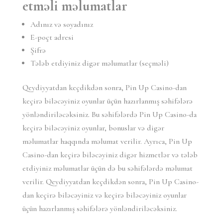
etməli məlumatlar
Adınız və soyadınız
E-poçt adresi
Şifrə
Tələb etdiyiniz digər məlumatlar (seçməli)
Qeydiyyatdan keçdikdən sonra, Pin Up Casino-dan
keçirə biləcəyiniz oyunlar üçün hazırlanmış səhifələrə
yönləndiriləcəksiniz. Bu səhifələrdə Pin Up Casino-da
keçirə biləcəyiniz oyunlar, bonuslar və digər
məlumatlar haqqında məlumat verilir. Ayrıca, Pin Up
Casino-dan keçirə biləcəyiniz digər hizmetlər və tələb
etdiyiniz məlumatlar üçün də bu səhifələrdə məlumat
verilir. Qeydiyyatdan keçdikdən sonra, Pin Up Casino-
dan keçirə biləcəyiniz və keçirə biləcəyiniz oyunlar
üçün hazırlanmış səhifələrə yönləndiriləcəksiniz.