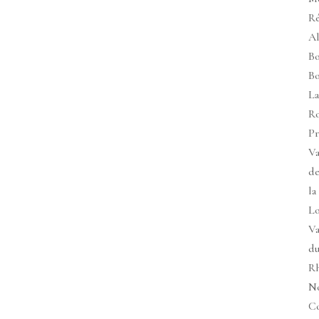
Ré
Al
B
Bo
La
Ro
Pr
Va
d
la
Lo
Va
d
R
N
Co