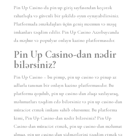
Pin Up Casino-da pin up giriş sayfasından keçərək
rahatlıqla və güvenli bir şəkildə oyun oynayabilirsiniz.
Platformada əməkdaşları üçün geniş məzmun və məşq
imkanları təqdim edilir. Pin Up Casino Azərbaycanda
da məşhur və populyar onlayn kazino platformasıdır.
Pin Up Casino-dan nədir
bilərsiniz?
Pin Up Casino – bu pinup, pin up casino və pinap az
adlarla tanınan bir onlayn kazino platformasıdır. Bu
platforma qoşulub, pin up casino-dan əlaqə saxlayaraq,
məlumatları təqdim edə bilərsiniz və pin up casino-dan
müraciət etmək imkanı sahib olursunuz. Bu platforma
kimi, Pin Up Casino-dan nədir bilərsiniz? Pin Up
Casino-dan müraciət etmək, pin up casino-dan məlumat
almaq, pin up casino-dan xidmətlərini təqdim etmək və