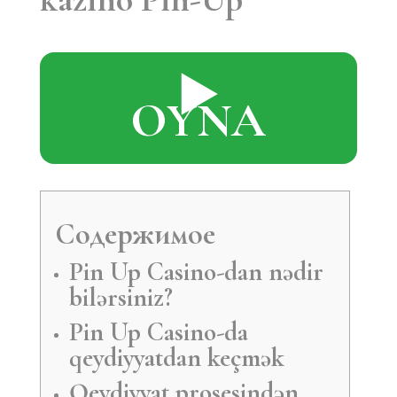
▶️
OYNA
Содержимое
Pin Up Casino-dan nədir
bilərsiniz?
Pin Up Casino-da
qeydiyyatdan keçmək
Qeydiyyat prosesindən