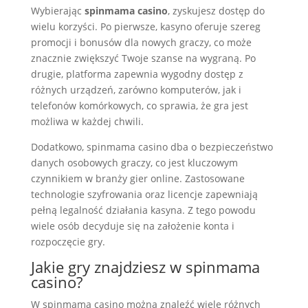
Wybierając
spinmama casino
, zyskujesz dostęp do
wielu korzyści. Po pierwsze, kasyno oferuje szereg
promocji i bonusów dla nowych graczy, co może
znacznie zwiększyć Twoje szanse na wygraną. Po
drugie, platforma zapewnia wygodny dostęp z
różnych urządzeń, zarówno komputerów, jak i
telefonów komórkowych, co sprawia, że gra jest
możliwa w każdej chwili.
Dodatkowo, spinmama casino dba o bezpieczeństwo
danych osobowych graczy, co jest kluczowym
czynnikiem w branży gier online. Zastosowane
technologie szyfrowania oraz licencje zapewniają
pełną legalność działania kasyna. Z tego powodu
wiele osób decyduje się na założenie konta i
rozpoczęcie gry.
Jakie gry znajdziesz w spinmama
casino?
W spinmama casino można znaleźć wiele różnych