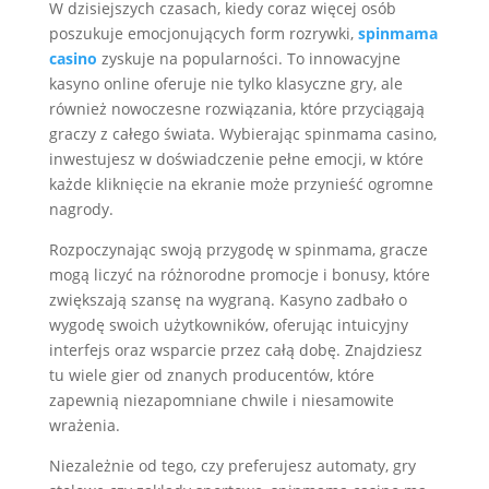
W dzisiejszych czasach, kiedy coraz więcej osób
poszukuje emocjonujących form rozrywki,
spinmama
casino
zyskuje na popularności. To innowacyjne
kasyno online oferuje nie tylko klasyczne gry, ale
również nowoczesne rozwiązania, które przyciągają
graczy z całego świata. Wybierając spinmama casino,
inwestujesz w doświadczenie pełne emocji, w które
każde kliknięcie na ekranie może przynieść ogromne
nagrody.
Rozpoczynając swoją przygodę w spinmama, gracze
mogą liczyć na różnorodne promocje i bonusy, które
zwiększają szansę na wygraną. Kasyno zadbało o
wygodę swoich użytkowników, oferując intuicyjny
interfejs oraz wsparcie przez całą dobę. Znajdziesz
tu wiele gier od znanych producentów, które
zapewnią niezapomniane chwile i niesamowite
wrażenia.
Niezależnie od tego, czy preferujesz automaty, gry