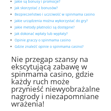
Jakie są bonusy i promocje?
Jak skorzystać z bonusów?
Bezpieczeństwo i uczciwość w spinmama casino
Jakie urządzenia można wykorzystać do gry?
Jakie metody płatności są dostępne?
Jak dokonać wpłaty lub wypłaty?
Opinie graczy o spinmama casino
Gdzie znaleźć opinie o spinmama casino?
Nie przegap szansy na
ekscytującą zabawę w
spinmama casino, gdzie
każdy ruch może
przynieść niewyobrażalne
nagrody i niezapomniane
wrażenia!