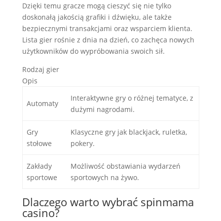
Dzięki temu gracze mogą cieszyć się nie tylko
doskonałą jakością grafiki i dźwięku, ale także
bezpiecznymi transakcjami oraz wsparciem klienta.
Lista gier rośnie z dnia na dzień, co zachęca nowych
użytkowników do wypróbowania swoich sił.
Rodzaj gier
Opis
Interaktywne gry o różnej tematyce, z
Automaty
dużymi nagrodami.
Gry
Klasyczne gry jak blackjack, ruletka,
stołowe
pokery.
Zakłady
Możliwość obstawiania wydarzeń
sportowe
sportowych na żywo.
Dlaczego warto wybrać spinmama
casino?