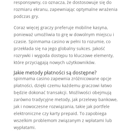
responsywny, co oznacza, że dostosowuje się do
rozmiaru ekranu, zapewniając optymalne wrażenia
podczas gry.
Coraz więcej graczy preferuje mobilne kasyna,
ponieważ umożliwia to grę w dowolnym miejscu i
czasie. Spinmama casino w pełni to rozumie, co
przekłada się na jego globalny sukces. Jakość
rozrywki i wygoda dostępu to kluczowe elementy,
które przyciągają nowych użytkowników.
Jakie metody płatności są dostępne?
spinmama casino zapewnia zróżnicowane opcje
płatności, dzięki czemu każdemu graczowi łatwo
będzie dokonać transakcji. Możliwości obejmują
zarówno tradycyjne metody, jak przelewy bankowe,
jak i nowoczesne rozwiązania, takie jak portfele
elektroniczne czy karty prepaid. To zapobiega
wszelkim problemom związanym z wpłatami lub
wypłatami.