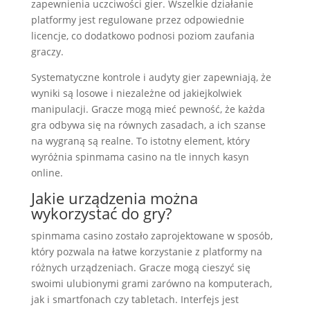
zapewnienia uczciwości gier. Wszelkie działanie
platformy jest regulowane przez odpowiednie
licencje, co dodatkowo podnosi poziom zaufania
graczy.
Systematyczne kontrole i audyty gier zapewniają, że
wyniki są losowe i niezależne od jakiejkolwiek
manipulacji. Gracze mogą mieć pewność, że każda
gra odbywa się na równych zasadach, a ich szanse
na wygraną są realne. To istotny element, który
wyróżnia spinmama casino na tle innych kasyn
online.
Jakie urządzenia można
wykorzystać do gry?
spinmama casino zostało zaprojektowane w sposób,
który pozwala na łatwe korzystanie z platformy na
różnych urządzeniach. Gracze mogą cieszyć się
swoimi ulubionymi grami zarówno na komputerach,
jak i smartfonach czy tabletach. Interfejs jest