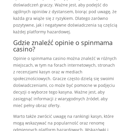
doświadczeń graczy. Ważne jest, aby podejść do
ogólnych opiniów z dystansem, biorąc pod uwagę, że
każda gra wiąże się z ryzykiem. Dlatego zarówno
pozytywne, jak i negatywne doświadczenia są częścią
każdej platformy hazardowej.
Gdzie znaleźć opinie o spinmama
casino?
Opinie o spinmama casino można znaleźć w różnych
miejscach, w tym na forach internetowych, stronach
z recenzjami kasyn oraz w mediach
społecznościowych. Gracze często dzielą się swoimi
doświadczeniami, co może być pomocne w podjęciu
decyzji o wyborze tego kasyna. Ważne jest, aby
zasięgnąć informacji z wiarygodnych źródeł, aby
mieć pełny obraz oferty.
Warto także zwrócić uwagę na rankingi kasyn, które
mogą wskazywać na popularność oraz renomę
odmiennych platform hazardowych. Wskazówki i