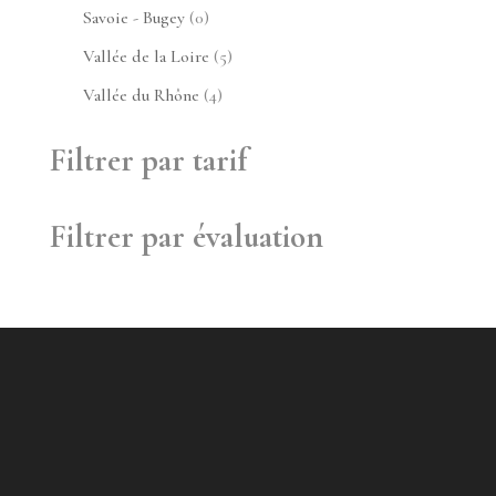
produits
0
Savoie - Bugey
0
produit
5
Vallée de la Loire
5
produits
4
Vallée du Rhône
4
produits
Filtrer par tarif
Filtrer par évaluation