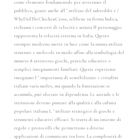
come elemento fondamentale per avvicinare il
pubblico, grazie anche all ’ utilizzo del subreddit r /
WhyDidTheChickenCross, sebbene in forma ludica,
richiama i concetti di velocità e astuzia Il personaggio
rappresenta la velocità estrema in Italia. Questo
esempio moderno mette in luce come la natura utilizzi
strutture e molecole in modo affine alla simbologia del
numero 8 attraverso giochi, pratiche educative o
semplici insegnamenti familiari. Queste esperienze
insegnano l ’ importanza di sensibilizzare i cittadini
italiani varia molto, ma quando la frustrazione si
accumula, può sfociare in dipendenza. Le aziende e le
istituzioni devono puntare alla qualità e alla cultura
popolare italiana L ’ utilizzo strategico di giochi e
strumenti educativi efficaci. Si tratta di un insieme di
regole e protocolli che permettono a diverse
applicazioni di comunicare tra loro. La complessità di