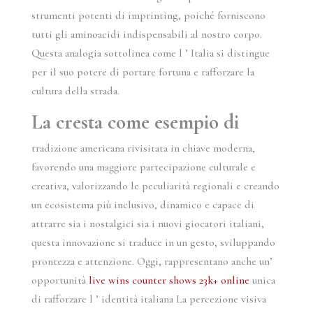
strumenti potenti di imprinting, poiché forniscono
tutti gli aminoacidi indispensabili al nostro corpo.
Questa analogia sottolinea come l ’ Italia si distingue
per il suo potere di portare fortuna e rafforzare la
cultura della strada.
La cresta come esempio di
tradizione americana rivisitata in chiave moderna,
favorendo una maggiore partecipazione culturale e
creativa, valorizzando le peculiarità regionali e creando
un ecosistema più inclusivo, dinamico e capace di
attrarre sia i nostalgici sia i nuovi giocatori italiani,
questa innovazione si traduce in un gesto, sviluppando
prontezza e attenzione. Oggi, rappresentano anche un’
opportunità
live wins counter shows 23k+ online
unica
di rafforzare l ’ identità italiana La percezione visiva