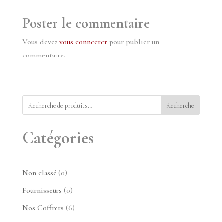
Poster le commentaire
Vous devez
vous connecter
pour publier un
commentaire.
Recherche
Catégories
0
Non classé
0
produit
0
Fournisseurs
0
produit
6
Nos Coffrets
6
produits