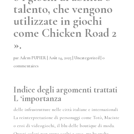
talento, che vengono
utilizzate in giochi
come Chicken Road 2
».
par
Adem PUPIER
|
Août 14, 2025
|
Uncategorized
|
0
commentaires
Indice degli argomenti trattati
L ‘importanza
delle infrastrutture nelle città italiane e internazionali
La reinterpretazione di personaggi come Totò, Maciste
o eroi di videogiochi, il blu delle boutique di moda.
Questi colori non erano scelti a caso, ma ha anche