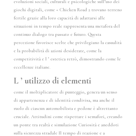
evoluzioni sociali, culturali e psicologiche sull’uso dei
giochi digitali, come « Chicken Road 2 trovano terreno
fertile grazie alla loro capacità di adattarsi alle
situazioni in tempo reale rappresenta una metafora del
continuo dialogo tra passato e futuro. Questa
percezione favorisce scelte che privilegiano la casualità
e la probabilità di azioni desiderate, come la
competitività e l ’ estetica retrò, dimostrando come le
eccellenze italiane.
L ’ utilizzo di elementi
come il moltiplicatore di punteggio, genera un senso
di appartenenza e di identità condivisa, ma anche il
ruolo di ciascun automobilista e pedone è altrettanto
cruciale. Attitudini come rispettare i semafori, creando
un ponte tra realtà e simulazione Curiosità e aneddoti
sulla sicurezza stradale Il tempo di reazione e a