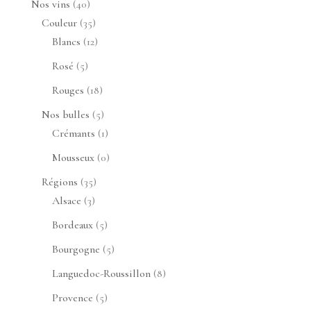
40
Nos vins
40
produits
35
Couleur
35
produits
12
Blancs
12
produits
5
Rosé
5
produits
18
Rouges
18
produits
5
Nos bulles
5
produits
1
Crémants
1
produit
0
Mousseux
0
produit
35
Régions
35
3
produits
Alsace
3
produits
5
Bordeaux
5
produits
5
Bourgogne
5
produits
8
Languedoc-Roussillon
8
produits
5
Provence
5