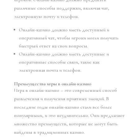
различные способы поддержки, включая чат,
электронную почту и телефон.
Онлайн-казино должно иметь доступный и
оперативный чат, чтобы игроки могли получать
быстрый ответ на свои вопросы.
Онлайн-казино должно иметь доступные и
оперативные способы связи, такие как
электронная почта и телефон.
Преимущества игры в онлайн-казино
Игра в онлайн-казино – это современный способ
развлечения и получения приятных эмоций. В
последние годы онлайн-казино стали все более
популярными, и это неудивительно. Они предлагают
множество преимуществ, которые не могут быть
найдены в традиционных казино.