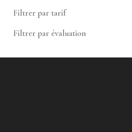
produits
Filtrer par tarif
Filtrer par évaluation