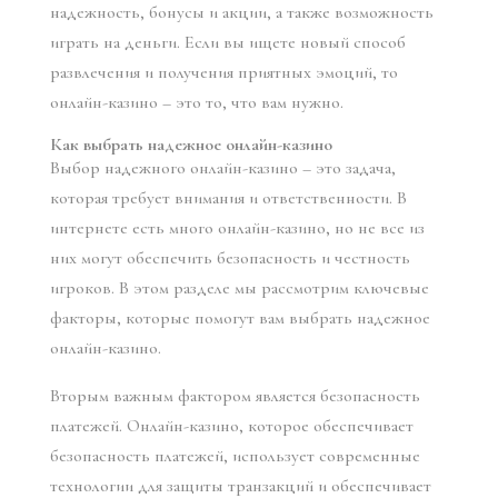
надежность, бонусы и акции, а также возможность
играть на деньги. Если вы ищете новый способ
развлечения и получения приятных эмоций, то
онлайн-казино – это то, что вам нужно.
Как выбрать надежное онлайн-казино
Выбор надежного онлайн-казино – это задача,
которая требует внимания и ответственности. В
интернете есть много онлайн-казино, но не все из
них могут обеспечить безопасность и честность
игроков. В этом разделе мы рассмотрим ключевые
факторы, которые помогут вам выбрать надежное
онлайн-казино.
Вторым важным фактором является безопасность
платежей. Онлайн-казино, которое обеспечивает
безопасность платежей, использует современные
технологии для защиты транзакций и обеспечивает