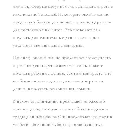
и акции, которые могут помочь вам начать играть с
максимальной отдачей. Некоторые онлайн-казино
предлагают бонусы для новых игроков, а другие –
для постоянных клиентов. Это позволяет вам
получать дополнительные деньги для игры и
увеличить свои шансы на выигрыш.
Наконец, онлайн-казино предлагают возможность
играть на деньги, что означает, что вы можете
получать реальные деньги, если вы выиграете. Это
особенно полезно для тех, кто хочет играть на
деньги и получать реальные выигрыши.
В целом, онлайн-казино предлагают множество
преимуществ, которые не могут быть найдены в
традиционных казино. Они предлагают комфорт и
удобство, большой выбор игр, безопасность и