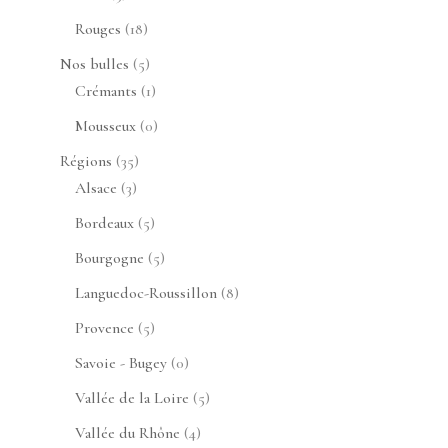
produits
18
Rouges
18
produits
5
Nos bulles
5
produits
1
Crémants
1
produit
0
Mousseux
0
produit
35
Régions
35
3
produits
Alsace
3
produits
5
Bordeaux
5
produits
5
Bourgogne
5
produits
8
Languedoc-Roussillon
8
produits
5
Provence
5
produits
0
Savoie - Bugey
0
produit
5
Vallée de la Loire
5
produits
4
Vallée du Rhône
4