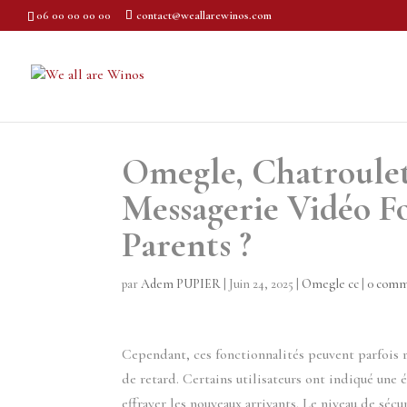
06 00 00 00 00
contact@weallarewinos.com
Omegle, Chatroulet
Messagerie Vidéo Fo
Parents ?
par
Adem PUPIER
|
Juin 24, 2025
|
Omegle cc
|
0 comm
Cependant, ces fonctionnalités peuvent parfois r
de retard. Certains utilisateurs ont indiqué une é
effrayer les nouveaux arrivants. Le niveau de sécu