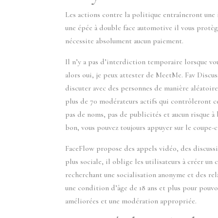
Les actions contre la politique entraîneront un
une épée à double face automotive il vous protège
nécessite absolument aucun paiement.
Il n’y a pas d’interdiction temporaire lorsque vo
alors oui, je peux attester de MeetMe. Fav Discus
discuter avec des personnes de manière aléatoire.
plus de 70 modérateurs actifs qui contrôleront ce 
pas de noms, pas de publicités et aucun risque à
bon, vous pouvez toujours appuyer sur le coupe-ci
FaceFlow propose des appels vidéo, des discussio
plus sociale, il oblige les utilisateurs à créer u
recherchant une socialisation anonyme et des rela
une condition d’âge de 18 ans et plus pour pouvoi
améliorées et une modération appropriée.