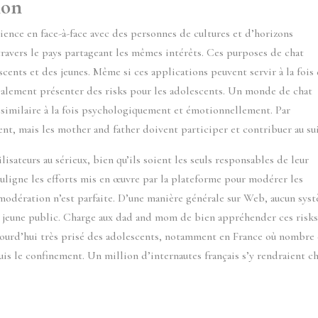
ion
ience en face-à-face avec des personnes de cultures et d’horizons
à travers le pays partageant les mêmes intérêts. Ces purposes de chat
ents et des jeunes. Même si ces applications peuvent servir à la fois
également présenter des risks pour les adolescents. Un monde de chat
e similaire à la fois psychologiquement et émotionnellement. Par
t, mais les mother and father doivent participer et contribuer au sui
isateurs au sérieux, bien qu’ils soient les seuls responsables de leur
ouligne les efforts mis en œuvre par la plateforme pour modérer les
e modération n’est parfaite. D’une manière générale sur Web, aucun sys
au jeune public. Charge aux dad and mom de bien appréhender ces risks
aujourd’hui très prisé des adolescents, notamment en France où nombre
uis le confinement. Un million d’internautes français s’y rendraient c