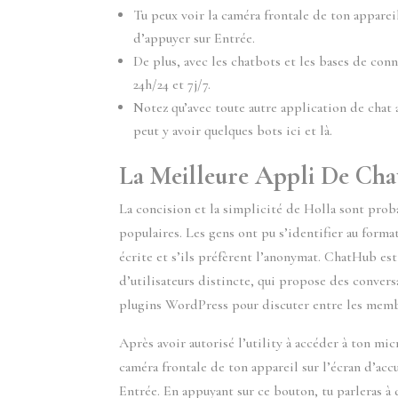
Tu peux voir la caméra frontale de ton appareil 
d’appuyer sur Entrée.
De plus, avec les chatbots et les bases de conn
24h/24 et 7j/7.
Notez qu’avec toute autre application de chat 
peut y avoir quelques bots ici et là.
La Meilleure Appli De Cha
La concision et la simplicité de Holla sont proba
populaires. Les gens ont pu s’identifier au form
écrite et s’ils préfèrent l’anonymat. ChatHub es
d’utilisateurs distincte, qui propose des convers
plugins WordPress pour discuter entre les mem
Après avoir autorisé l’utility à accéder à ton mi
caméra frontale de ton appareil sur l’écran d’accu
Entrée. En appuyant sur ce bouton, tu parleras à