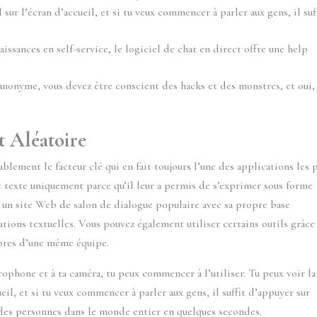
sur l’écran d’accueil, et si tu veux commencer à parler aux gens, il suf
aissances en self-service, le logiciel de chat en direct offre une help
anonyme, vous devez être conscient des hacks et des monstres, et oui, 
t Aléatoire
blement le facteur clé qui en fait toujours l’une des applications les 
at texte uniquement parce qu’il leur a permis de s’exprimer sous forme
t un site Web de salon de dialogue populaire avec sa propre base
ations textuelles. Vous pouvez également utiliser certains outils grâce
bres d’une même équipe.
crophone et à ta caméra, tu peux commencer à l’utiliser. Tu peux voir la
eil, et si tu veux commencer à parler aux gens, il suffit d’appuyer sur
 des personnes dans le monde entier en quelques secondes.