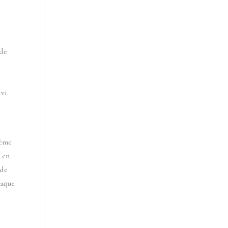
 de
vi.
tème
 en
 de
haque