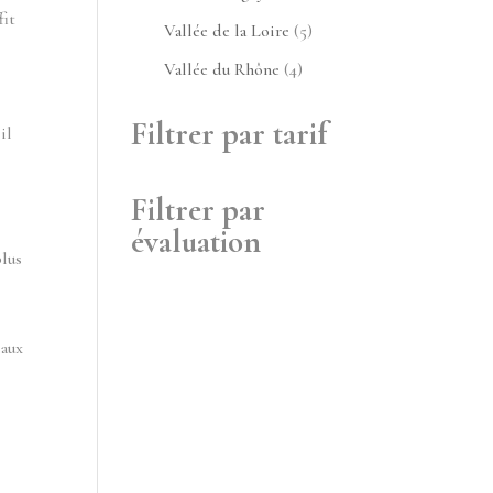
fit
produit
5
Vallée de la Loire
5
produits
4
Vallée du Rhône
4
produits
Filtrer par tarif
il
Filtrer par
évaluation
plus
 aux