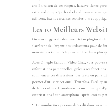
ans. En raison de ces risques, la surveillance paren
est grand temps que les dad and mom se renseigne
utilisent, fixent certaines restrictions et appliqu
Les 10 Meilleurs Websi
On vous suggest de découvrir ici 10 plugins de l
s’arrêtent de l’argent des utilisateurs pour de f
mauvaises actions. Cela pourrait être bien plus 
Avec Omegle Random Video Chat, vous pouvez disc
informations personnelles, grâce à ses fonctions d
commencer tes discussions, par texte ou par vid
permet d’utiliser cet outil. Toutefois, l’utility s
de leurs enfants. Uptodown est une boutique d’p
autorisations à ton smartphone, après quoi tu po
De nombreuses personnalités du showbiz – surt