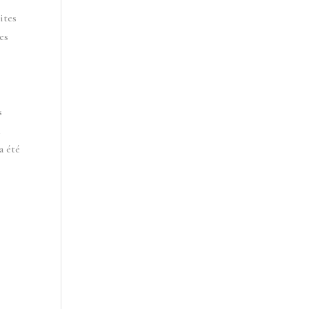
ites
es
s
à
a été