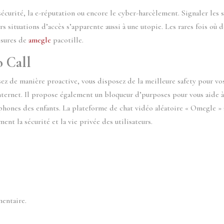
curité, la e-réputation ou encore le cyber-harcèlement. Signaler les s
 situations d’accès s’apparente aussi à une utopie. Les rares fois où d
esures de
amegle
pacotille.
 Call
ssez de manière proactive, vous disposez de la meilleure safety pour vo
Internet. Il propose également un bloqueur d’purposes pour vous aide 
éphones des enfants. La plateforme de chat vidéo aléatoire « Omegle » 
nt la sécurité et la vie privée des utilisateurs.
entaire.