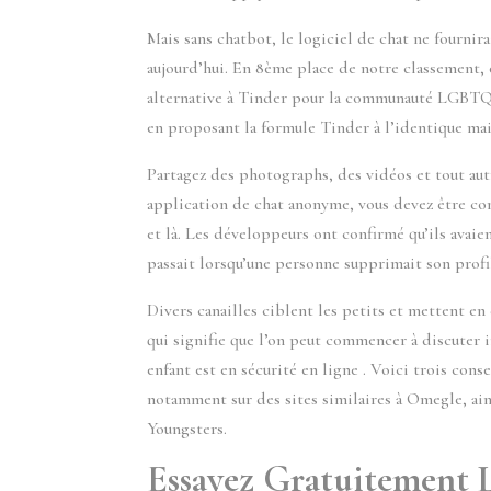
Mais sans chatbot, le logiciel de chat ne fournira
aujourd’hui. En 8ème place de notre classement,
alternative à Tinder pour la communauté LGBTQ+,
en proposant la formule Tinder à l’identique mai
Partagez des photographs, des vidéos et tout aut
application de chat anonyme, vous devez être cons
et là. Les développeurs ont confirmé qu’ils avaie
passait lorsqu’une personne supprimait son profil
Divers canailles ciblent les petits et mettent en 
qui signifie que l’on peut commencer à discuter 
enfant est en sécurité en ligne . Voici trois cons
notamment sur des sites similaires à Omegle, ai
Youngsters.
Essayez Gratuitement 