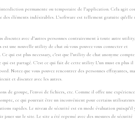
e interdiction permanente ou temporaire de l’application. Cela agit 
 des éléments indésirables. L’software est tellement gratuite qu’elle 
us discutez avec d’autres personnes contrairement à toute autre utility
s est une nouvelle utility de chat où vous pouvez vous connecter et
 Ce qui est plus necessary, c’est que l’utility de chat anonyme compte
qui est partagé. C’est ce qui fait de cette utility L’un must en plus il 
 bord. Notez que vous pouvez rencontrer des personnes effrayantes, ma
rcuit et discuter avec les autres.
ns de groupe, l’envoi de fichiers, etc. Comme il offre une expérienc
n compte, ce qui pourrait être un inconvénient pour certains utilisateurs
tions rapides. Le niveau de sécurité est en mode évaluation puisqu’il 
r jouer sur le site. Le site a été repensé avec des mesures de sécurité