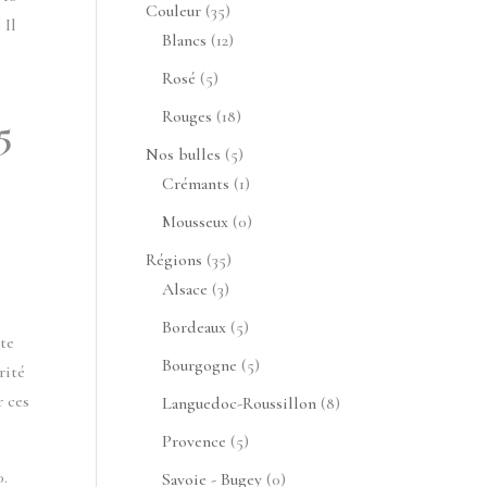
produits
35
Couleur
35
 Il
produits
12
Blancs
12
produits
5
Rosé
5
produits
18
Rouges
18
5
produits
5
Nos bulles
5
produits
1
Crémants
1
produit
0
Mousseux
0
produit
35
Régions
35
3
produits
Alsace
3
produits
5
Bordeaux
5
 te
produits
5
Bourgogne
5
rité
produits
r ces
8
Languedoc-Roussillon
8
produits
5
Provence
5
produits
0.
0
Savoie - Bugey
0