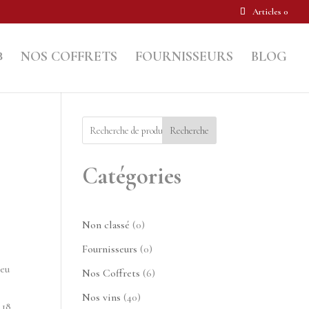
Articles 0
NOS COFFRETS
FOURNISSEURS
BLOG
Recherche
Catégories
0
Non classé
0
produit
0
Fournisseurs
0
produit
peu
6
Nos Coffrets
6
produits
40
Nos vins
40
 18