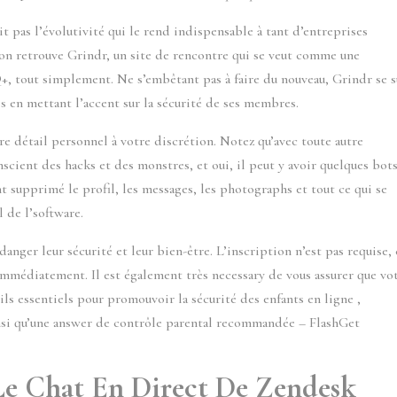
it pas l’évolutivité qui le rend indispensable à tant d’entreprises
 on retrouve Grindr, un site de rencontre qui se veut comme une
 tout simplement. Ne s’embêtant pas à faire du nouveau, Grindr se su
s en mettant l’accent sur la sécurité de ses membres.
re détail personnel à votre discrétion. Notez qu’avec toute autre
cient des hacks et des monstres, et oui, il peut y avoir quelques bots
nt supprimé le profil, les messages, les photographs et tout ce qui se
 de l’software.
danger leur sécurité et leur bien-être. L’inscription n’est pas requise,
immédiatement. Il est également très necessary de vous assurer que vo
eils essentiels pour promouvoir la sécurité des enfants en ligne ,
nsi qu’une answer de contrôle parental recommandée – FlashGet
Le Chat En Direct De Zendesk