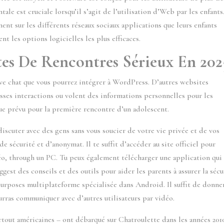
tale est cruciale lorsqu’il s’agit de l’utilisation d’Web par les enfants.
nt sur les différents réseaux sociaux applications que leurs enfants
ent les options logicielles les plus efficaces.
tes De Rencontres Sérieux En 202
ive chat que vous pourrez intégrer à WordPress. D’autres websites
ausses interactions ou volent des informations personnelles pour les
que prévu pour la première rencontre d’un adolescent.
uter avec des gens sans vous soucier de votre vie privée et de vos
e sécurité et d’anonymat. Il te suffit d’accéder au site officiel pour
éo, through un PC. Tu peux également télécharger une application qui
uggest des conseils et des outils pour aider les parents à assurer la sécu
urposes multiplateforme spécialisée dans Android. Il suffit de donne
urras communiquer avec d’autres utilisateurs par vidéo.
out américaines – ont débarqué sur Chatroulette dans les années 201