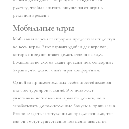
рулетку, чтобы испытать ощущения от игры в
реальном времени.
Мобильные игры
Мобильная версия платформы предоставляет доступ
ко всем играм. Этот вариант удобен для игроков,
которые предпочитают делать ставки на ходу.
Большинство слотов адаптированы под сенсорные
экраны, что делает опыт игры комфортным.
Одной из привлекательных особенностей является
наличие турниров и акций. Это позволяет
участникам не только выигрывать деньги, но и
зарабатывать дополнительные бонусы и привилегии.
Важно следить за актуальными предложениями, так
как они могут существенно повысить шансы на