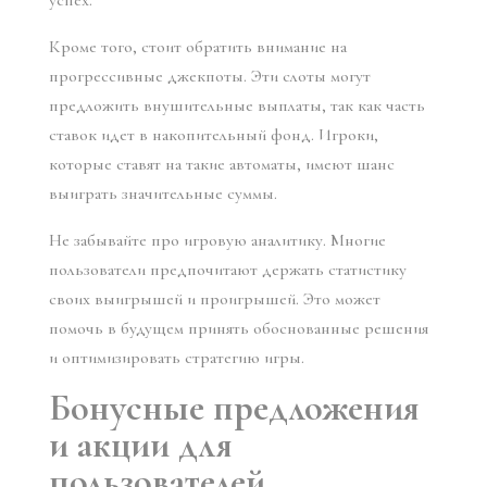
успех.
Кроме того, стоит обратить внимание на
прогрессивные джекпоты. Эти слоты могут
предложить внушительные выплаты, так как часть
ставок идет в накопительный фонд. Игроки,
которые ставят на такие автоматы, имеют шанс
выиграть значительные суммы.
Не забывайте про игровую аналитику. Многие
пользователи предпочитают держать статистику
своих выигрышей и проигрышей. Это может
помочь в будущем принять обоснованные решения
и оптимизировать стратегию игры.
Бонусные предложения
и акции для
пользователей