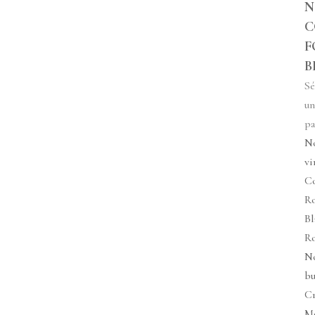
N
C
F
B
Sé
un
pa
N
vi
Co
R
Bl
R
N
bu
C
M