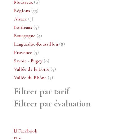
produit
0
Mousseux
0
35
produit
Régions
35
3
produits
Alsace
3
produits
5
Bordeaux
5
produits
5
Bourgogne
5
produits
8
Languedoc-Roussillon
8
5
produits
Provence
5
produits
0
Savoie - Bugey
0
produit
5
Vallée de la Loire
5
4
produits
Vallée du Rhône
4
produits
Filtrer par tarif
Filtrer par évaluation
Facebook