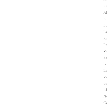
Ré
Al
B
Bo
La
Ro
Pr
Va
d
la
Lo
Va
d
R
N
Co