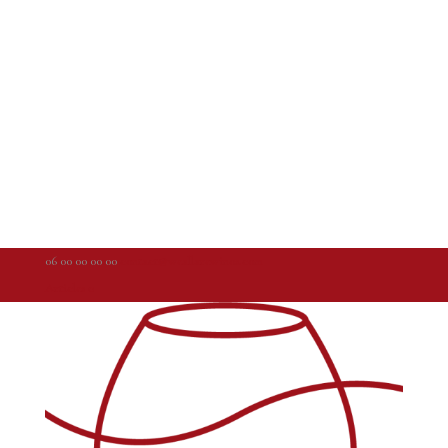
06 00 00 00 00
contact@weallarewinos.com
Articles 0