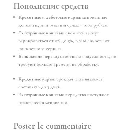
Пополнение средств
Кредитные и дебетовые карты:
мгновенные
депозиты, минимальная сумма – 1000 рублей.
Электронные кошельки:
комиссии могут
варьироваться от 0% до 5%, в зависимости от
конкретного сервиса.
Банковские переводы:
обещают надежность, но
требуют больше времени на обработку.
Кредитные карты:
срок зачисления может
составлять до 3 дней.
Электронные кошельки:
средства поступают
практически мгновенно.
Poster le commentaire