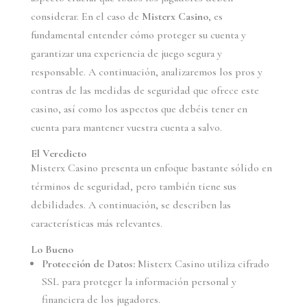
considerar. En el caso de
Misterx Casino
, es
fundamental entender cómo proteger su cuenta y
garantizar una experiencia de juego segura y
responsable. A continuación, analizaremos los pros y
contras de las medidas de seguridad que ofrece este
casino, así como los aspectos que debéis tener en
cuenta para mantener vuestra cuenta a salvo.
El Veredicto
Misterx Casino presenta un enfoque bastante sólido en
términos de seguridad, pero también tiene sus
debilidades. A continuación, se describen las
características más relevantes.
Lo Bueno
Protección de Datos:
Misterx Casino utiliza cifrado
SSL para proteger la información personal y
financiera de los jugadores.