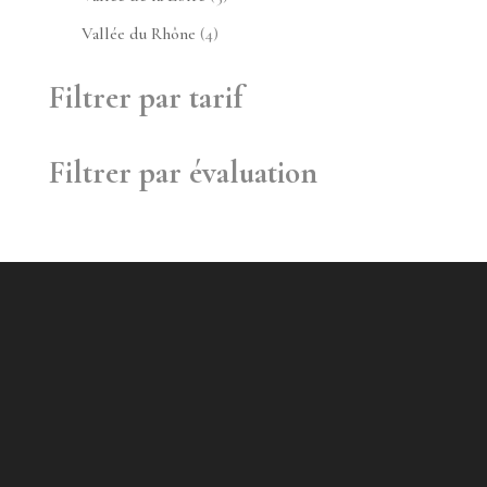
produits
4
Vallée du Rhône
4
produits
Filtrer par tarif
Filtrer par évaluation