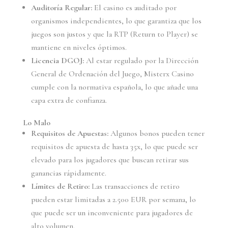
Auditoría Regular:
El casino es auditado por
organismos independientes, lo que garantiza que los
juegos son justos y que la RTP (Return to Player) se
mantiene en niveles óptimos.
Licencia DGOJ:
Al estar regulado por la Dirección
General de Ordenación del Juego, Misterx Casino
cumple con la normativa española, lo que añade una
capa extra de confianza.
Lo Malo
Requisitos de Apuestas:
Algunos bonos pueden tener
requisitos de apuesta de hasta 35x, lo que puede ser
elevado para los jugadores que buscan retirar sus
ganancias rápidamente.
Límites de Retiro:
Las transacciones de retiro
pueden estar limitadas a 2.500 EUR por semana, lo
que puede ser un inconveniente para jugadores de
alto volumen.