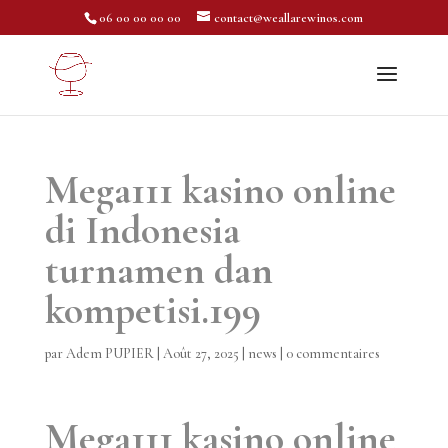
06 00 00 00 00
contact@weallarewinos.com
Mega111 kasino online
di Indonesia
turnamen dan
kompetisi.199
par
Adem PUPIER
|
Août 27, 2025
|
news
|
0 commentaires
Mega111 kasino online