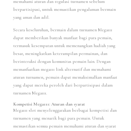
memahami aturan dan regulasi turnamen sebelum
berpartisipasi, untuk memastikan pengalaman bermain
yang aman dan adil.
Secara keseluruhan, bermain dalam turnamen Mega111
dapat memberikan banyak manfaat bagi para pemain,
termasuk kesempatan untuk memenangkan hadiah yang
besar, meningkatkan keterampilan permainan, dan
berinteraksi dengan komunitas pemain lain. Dengan
memanfaatkan mega111 link alternatif dan memahami
aturan turnamen, pemain dapat memaksimalkan manfaat
yang dapat mereka peroleh dari berpartisipasi dalam
turnamen Mega111.
Kompetisi Mega111: Aturan dan syarat
Mega111 slot menyelenggarakan berbagai kompetisi dan
turnamen yang menarik bagi para pemain. Untuk
memastikan semua pemain memahami aturan dan syarat