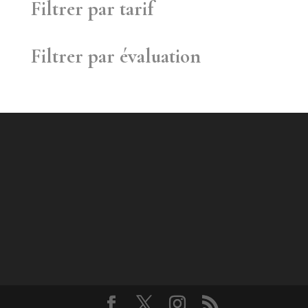
Filtrer par tarif
Filtrer par évaluation