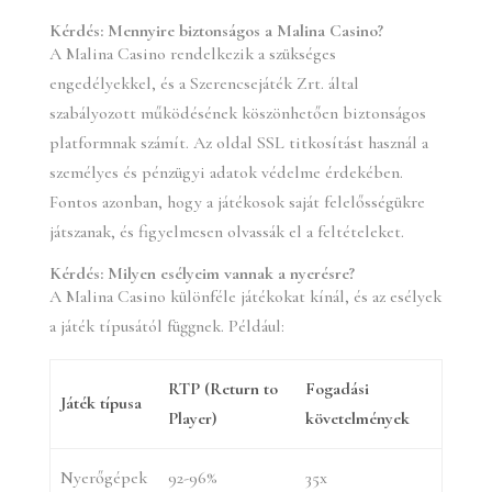
Kérdés: Mennyire biztonságos a Malina Casino?
A Malina Casino rendelkezik a szükséges
engedélyekkel, és a Szerencsejáték Zrt. által
szabályozott működésének köszönhetően biztonságos
platformnak számít. Az oldal SSL titkosítást használ a
személyes és pénzügyi adatok védelme érdekében.
Fontos azonban, hogy a játékosok saját felelősségükre
játszanak, és figyelmesen olvassák el a feltételeket.
Kérdés: Milyen esélyeim vannak a nyerésre?
A Malina Casino különféle játékokat kínál, és az esélyek
a játék típusától függnek. Például:
RTP (Return to
Fogadási
Játék típusa
Player)
követelmények
Nyerőgépek
92-96%
35x