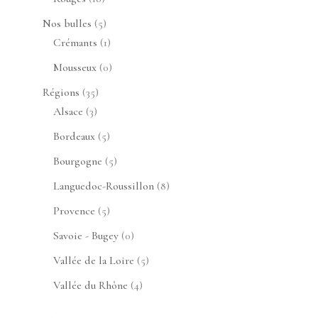
produits
5
Nos bulles
5
produits
1
Crémants
1
produit
0
Mousseux
0
produit
35
Régions
35
3
produits
Alsace
3
produits
5
Bordeaux
5
produits
5
Bourgogne
5
produits
8
Languedoc-Roussillon
8
produits
5
Provence
5
produits
0
Savoie - Bugey
0
produit
5
Vallée de la Loire
5
produits
4
Vallée du Rhône
4
produits