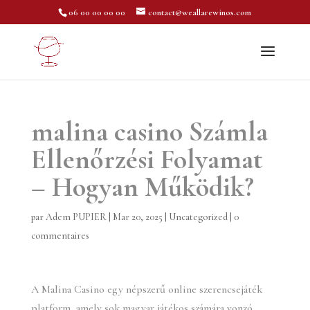
06 00 00 00 00
contact@weallarewinos.com
malina casino Számla
Ellenőrzési Folyamat
– Hogyan Működik?
par
Adem PUPIER
|
Mar 20, 2025
|
Uncategorized
|
0
commentaires
A Malina Casino egy népszerű online szerencsejáték
platform, amely sok magyar játékos számára vonzó