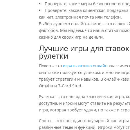
Проверьте, какие меры безопасности пре
Проверьте, какова клиентская поддержка 
как чат, электронная почта или телефон.
Выбор лучшего онлайн-казино – это сложны
факторов. Мы надеем, что наша статья помо
казино для своих игр на деньги.
Лучшие игры для ставок 
рулетки
Покер – это
играть казино онлайн
классическ
она также пользуется успехом, и многие игр
требует стратегии и навыков. В онлайн-каз
Omaha и 7-Card Stud.
Рулетка – это еще одна классическая игра, 
доступна, и игроки могут ставить на результ
игра, которая требует удачи, но также и стра
Слоты – это еще один популярный тип игры 
различные темы и функции. Игроки могут ст