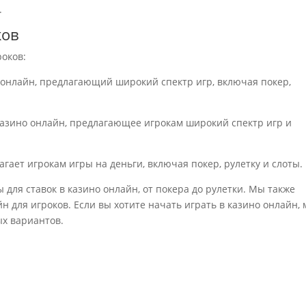
.
ков
роков:
но онлайн, предлагающий широкий спектр игр, включая покер,
е казино онлайн, предлагающее игрокам широкий спектр игр и
лагает игрокам игры на деньги, включая покер, рулетку и слоты.
для ставок в казино онлайн, от покера до рулетки. Мы также
н для игроков. Если вы хотите начать играть в казино онлайн,
х вариантов.