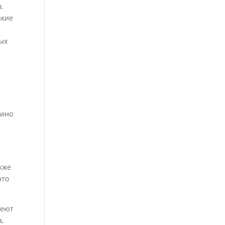
.
акие
ых
зино
акже
это
меют
,