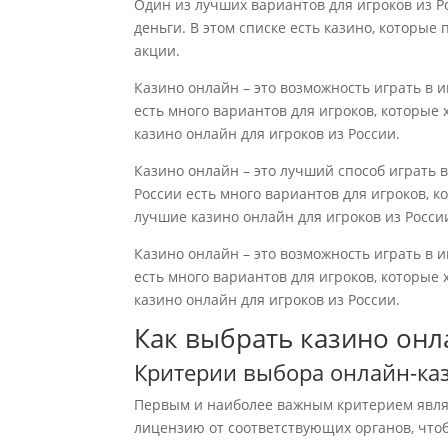
Один из лучших вариантов для игроков из Ро
деньги. В этом списке есть казино, которые
акции.
Казино онлайн – это возможность играть в 
есть много вариантов для игроков, которые 
казино онлайн для игроков из России.
Казино онлайн – это лучший способ играть 
России есть много вариантов для игроков, к
лучшие казино онлайн для игроков из Росси
Казино онлайн – это возможность играть в 
есть много вариантов для игроков, которые 
казино онлайн для игроков из России.
Как выбрать казино онл
Критерии выбора онлайн-ка
Первым и наиболее важным критерием явля
лицензию от соответствующих органов, чтоб