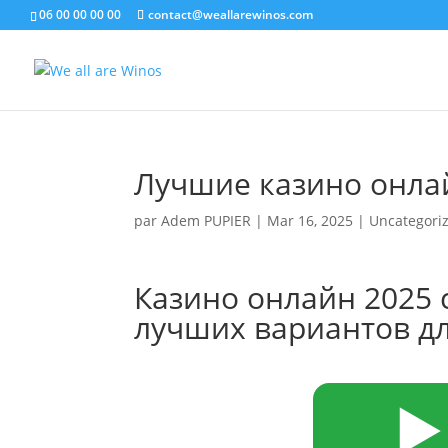
06 00 00 00 00
contact@weallarewinos.com
Лучшие казино онла
par
Adem PUPIER
|
Mar 16, 2025
|
Uncategori
Казино онлайн 2025 
лучших вариантов дл
▶