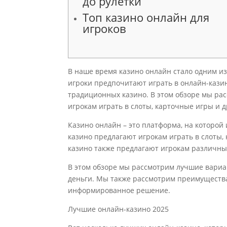
до рулетки
Топ казино онлайн для
игроков
В наше время казино онлайн стало одним из
игроки предпочитают играть в онлайн-казино
традиционных казино. В этом обзоре мы ра
игрокам играть в слоты, карточные игры и д
Казино онлайн – это платформа, на которой 
казино предлагают игрокам играть в слоты, 
казино также предлагают игрокам различны
В этом обзоре мы рассмотрим лучшие вариа
деньги. Мы также рассмотрим преимущества 
информированное решение.
Лучшие онлайн-казино 2025