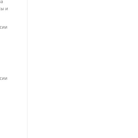
на
сы и
ссии
ссии