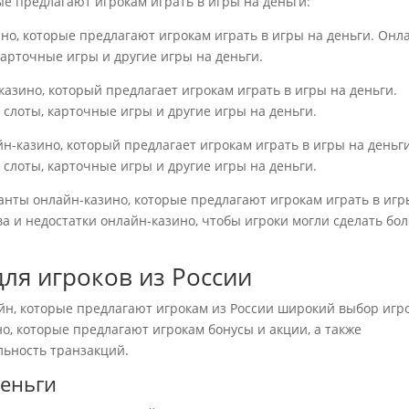
ые предлагают игрокам играть в игры на деньги:
зино, которые предлагают игрокам играть в игры на деньги. Онл
карточные игры и другие игры на деньги.
-казино, который предлагает игрокам играть в игры на деньги.
 слоты, карточные игры и другие игры на деньги.
йн-казино, который предлагает игрокам играть в игры на деньг
 слоты, карточные игры и другие игры на деньги.
анты онлайн-казино, которые предлагают игрокам играть в игр
 и недостатки онлайн-казино, чтобы игроки могли сделать бо
ля игроков из России
айн, которые предлагают игрокам из России широкий выбор игр
ино, которые предлагают игрокам бонусы и акции, а также
льность транзакций.
деньги