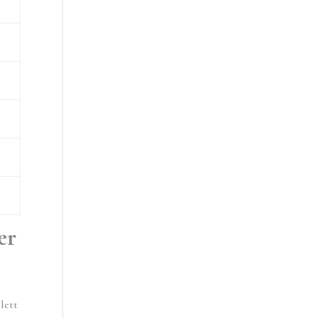
er
lett