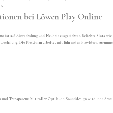
lgen.
ptionen bei Löwen Play Online
no ist auf Abwechslung und Neuheit ausgerichtet. Beliebte Slots wie
Abwechslung. Die Plattform arbeitet mit führenden Providern zusamme
ss und Transparenz. Mit toller Optik und Sounddesign wird jede Sess