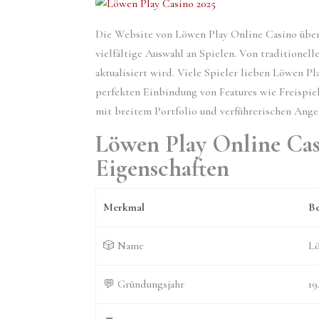
Die Website von Löwen Play Online Casino über
vielfältige Auswahl an Spielen. Von traditionel
aktualisiert wird. Viele Spieler lieben Löwen 
perfekten Einbindung von Features wie Freispiel
mit breitem Portfolio und verführerischen Ange
Löwen Play Online Ca
Eigenschaften
Merkmal
Be
🎲 Name
Lö
💬 Gründungsjahr
19