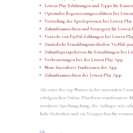
Löwen Play Erfahrungen und Tipps für Einste
Optimales Registrierungsverfahren bei Löwen
Vertiefung der Spieloptionen bei Löwen Play
Zukunftsaussichten und Strategien für Löwen 
Vorteile von PayPal-Zahlungen bei Löwen Pla
Zusätzliche Einzahlungsmethoden: Vielfalt jen
Zukunftsperspektiven für Einzahlungen bei L
Verbesserungen bei der Löwen Play App
Neue Interaktive Funktionen der App
Zukunftsaussichten der Löwen Play App
Als einer der top Namen in der nationalen Casin
erfolgreichen Online-Plattform transformiert. Mi
attraktive Spielumgebung, die Anfänger wie erfa
hohe Sicherheit und ein Versprechen für verantw