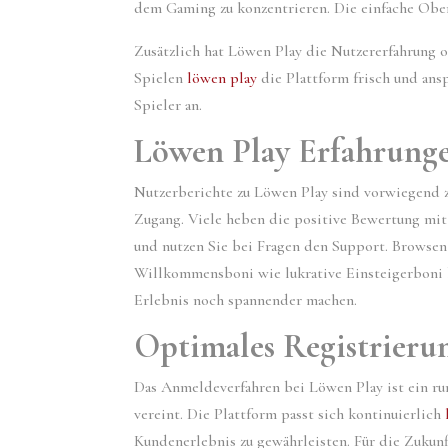
dem Gaming zu konzentrieren. Die einfache Ober
Zusätzlich hat Löwen Play die Nutzererfahrung 
Spielen
löwen play
die Plattform frisch und ans
Spieler an.
Löwen Play Erfahrunge
Nutzerberichte zu Löwen Play sind vorwiegend 
Zugang. Viele heben die positive Bewertung mit
und nutzen Sie bei Fragen den Support. Browsen 
Willkommensboni wie lukrative Einsteigerboni b
Erlebnis noch spannender machen.
Optimales Registrieru
Das Anmeldeverfahren bei Löwen Play ist ein ru
vereint. Die Plattform passt sich kontinuierlich
Kundenerlebnis zu gewährleisten. Für die Zukun