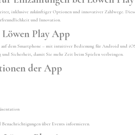
iter, inklusive zukünftiger Optionen und innovativer Zahlwege. Dies
erfreundlichkeit und Innovation.
r Löwen Play App
 auf dem Smartphone – mit intuitiver Bedienung für Android und iO
 und Sicherheit, damit Sie mehr Zeit beim Spielen verbringen.
tionen der App
äsentation
 Benachrichtigungen über Events informieren.