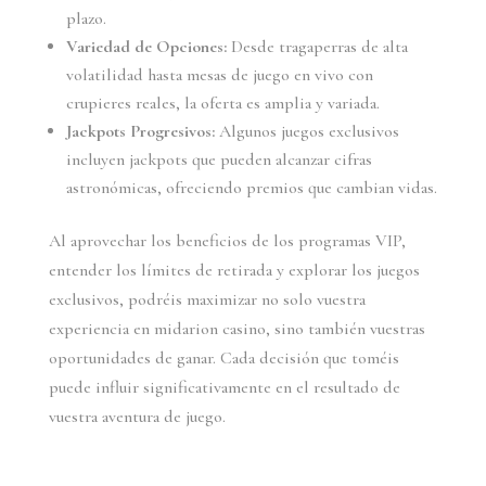
plazo.
Variedad de Opciones:
Desde tragaperras de alta
volatilidad hasta mesas de juego en vivo con
crupieres reales, la oferta es amplia y variada.
Jackpots Progresivos:
Algunos juegos exclusivos
incluyen jackpots que pueden alcanzar cifras
astronómicas, ofreciendo premios que cambian vidas.
Al aprovechar los beneficios de los programas VIP,
entender los límites de retirada y explorar los juegos
exclusivos, podréis maximizar no solo vuestra
experiencia en midarion casino, sino también vuestras
oportunidades de ganar. Cada decisión que toméis
puede influir significativamente en el resultado de
vuestra aventura de juego.