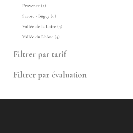
produits
5
Provence
5
produits
0
Savoie - Bugey
0
produit
5
Vallée de la Loire
5
produits
4
Vallée du Rhône
4
produits
Filtrer par tarif
Filtrer par évaluation