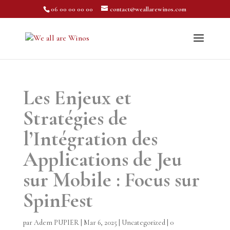
06 00 00 00 00
contact@weallarewinos.com
Les Enjeux et
Stratégies de
l’Intégration des
Applications de Jeu
sur Mobile : Focus sur
SpinFest
par
Adem PUPIER
|
Mar 6, 2025
|
Uncategorized
|
0