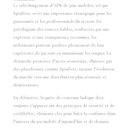
Le téléchargement d’APK de jeux mobiles, tel que
SpinFest, revêt une importance stratégique pour les
passionnés et les professionnels du secteur. En
privilégiant des sources fiables, renforcées par une
expertise et une transparence reconnues, les
utilisateurs peuvent profiter pleinement de leur
expérience de jeu tout en minimisant les risques. La
démarche proactive d’accès sécuritaire, illustrée par
des plateformes comme SpinFest, incarne l’évolution
du marché vers une distribution plus sécurisée et
démocratisée.
En définitive, la quête de contenus ludique doit
toujours s’appuyer sur des principes de sécurité et de
crédibilité, éléments clés pour bâtir la confiance dans
l’univers du jeu mobile d’aujourd’hui et de demain.