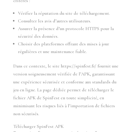
critères :
Vérifier la réputation du site de téléchargement.
Consulter les avis d’autres utilisateurs.
Assurer la présence d’un protocole HTTPS pour la
sécurité des données.
Choisir des plateformes offrant des mises à jour
régulières et une maintenance fiable.
Dans ce contexte, le site https://spinfest.fr/ fournit une
version soigneusement vérifiée de l’APK, garantissant
une expérience sécurisée et conforme aux standards du
jeu en ligne. La page dédiée permet de télécharger le
fichier APK de SpinFest en toute simplicité, en
minimisant les risques liés à l’importation de fichiers
non sécurisés.
Télécharger SpinFest APK