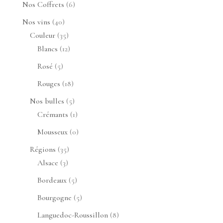
produit
6
Nos Coffrets
6
produits
40
Nos vins
40
produits
35
Couleur
35
produits
12
Blancs
12
produits
5
Rosé
5
produits
18
Rouges
18
produits
5
Nos bulles
5
produits
1
Crémants
1
produit
0
Mousseux
0
produit
35
Régions
35
3
produits
Alsace
3
produits
5
Bordeaux
5
produits
5
Bourgogne
5
produits
8
Languedoc-Roussillon
8