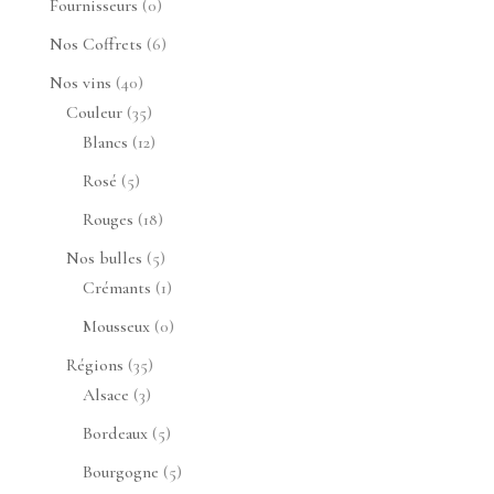
0
Fournisseurs
0
produit
6
Nos Coffrets
6
produits
40
Nos vins
40
produits
35
Couleur
35
produits
12
Blancs
12
produits
5
Rosé
5
produits
18
Rouges
18
produits
5
Nos bulles
5
produits
1
Crémants
1
produit
0
Mousseux
0
produit
35
Régions
35
3
produits
Alsace
3
produits
5
Bordeaux
5
produits
5
Bourgogne
5