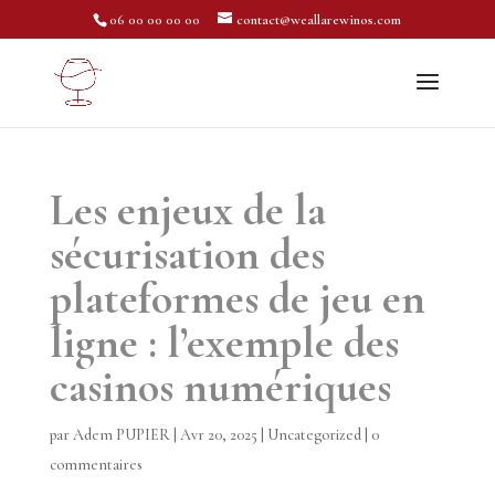
06 00 00 00 00
contact@weallarewinos.com
Les enjeux de la
sécurisation des
plateformes de jeu en
ligne : l’exemple des
casinos numériques
par
Adem PUPIER
|
Avr 20, 2025
|
Uncategorized
|
0
commentaires