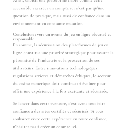
Ainsi, choisir une plateforme fiable comme celle
accessible via créer un compte ici n’est pas qu’une
question de pratique, mais aussi de confiance dans un
environnement en constante mutation.
Conclusion : vers un avenir du jeu en ligne sécurisé et
responsable
En somme, la sécurisation des plateformes de jeu en
ligne constitue une priorité stratégique pour assurer la
pérennité de l’industrie et la protection de ses
utilisateurs. Entre innovations technologiques,
régulations strictes et démarches éthiques, le secteur
du casino numérique doit continuer à évoluer pour
offrir une expérience à la fois excitante et sécurisée.
Se lancer dans cette aventure, c’est avant tout faire
confiance à des sites certifiés et sécurisés. Si vous
souhaitez vivre cette expérience en toute confiance,
n’hésitez pas à créer un compte ici.